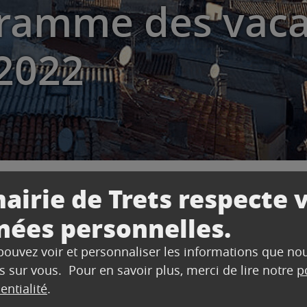
gramme des vac
2022
airie de Trets respecte 
nées personnelles.
me des vacances d’automne 2022
 pouvez voir et personnaliser les informations que no
s sur vous. Pour en savoir plus, merci de lire notre
p
entialité
.