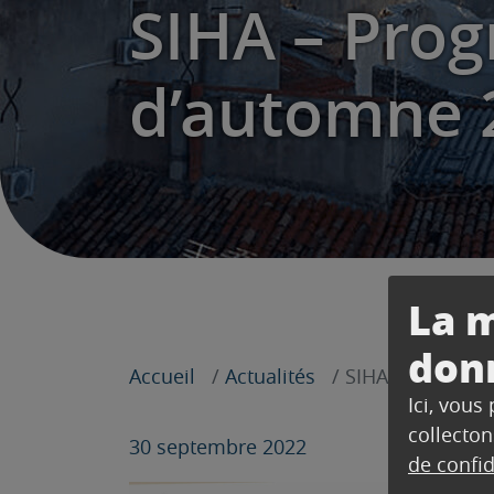
SIHA – Pro
d’automne 
La m
don
Accueil
Actualités
SIHA – Program
Ici, vous
collecton
30 septembre 2022
de confid