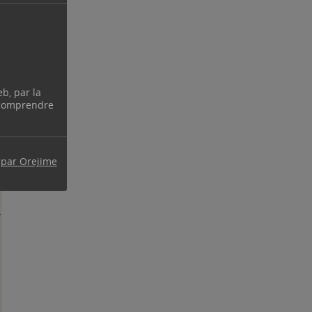
eb, par la
 comprendre
 par Orejime