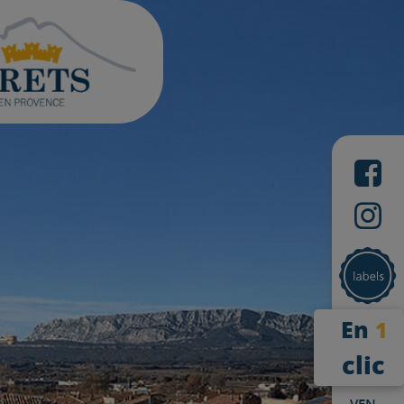
En
1
clic