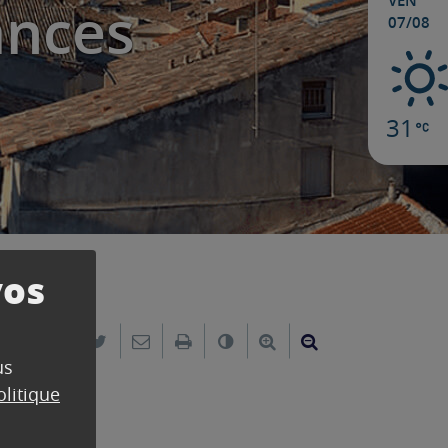
VEN
ances
07/08
31
vos
Partager sur Facebook
Partager sur Twitter
Envoyer par e-mail
Imprimer
Changer le contraste
Agrandir le texte
Réduire le text
us
olitique