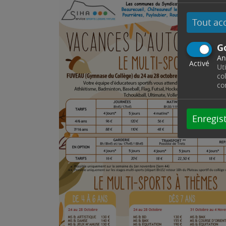
Tout ac
G
An
Activé
Ut
co
co
Enregist