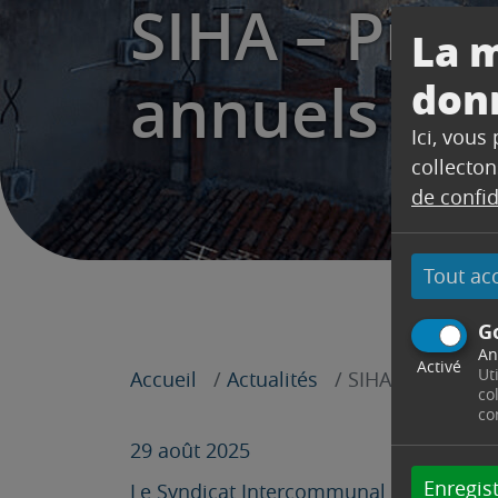
SIHA – Prog
La m
annuels 20
don
Ici, vous
collecton
de confid
Tout ac
G
An
Activé
Ut
Accueil
Actualités
SIHA – Programm
co
co
29 août 2025
Enregist
Le Syndicat Intercommunal du Haut de 