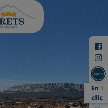
En
1
clic