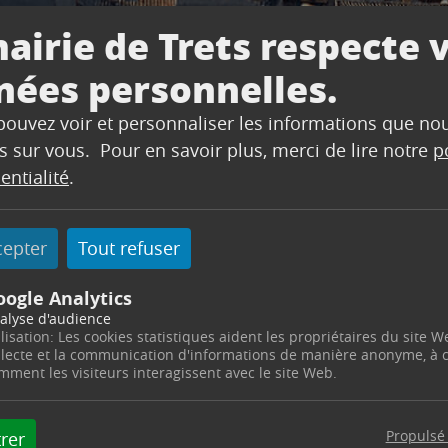
ramme d’activit
airie de Trets respecte 
25/2026
nées personnelles.
 pouvez voir et personnaliser les informations que no
s sur vous. Pour en savoir plus, merci de lire notre
p
entialité
.
cepter
Tout refuser
oogle Analytics
alyse d'audience
ilisation: Les cookies statistiques aident les propriétaires du site W
e d’activités des Clubs annuels 2025/2026
llecte et la communication d'informations de manière anonyme, à
mment les visiteurs interagissent avec le site Web.
Propulsé
rer
l’Arc vous présente son programme d’activités des Cl