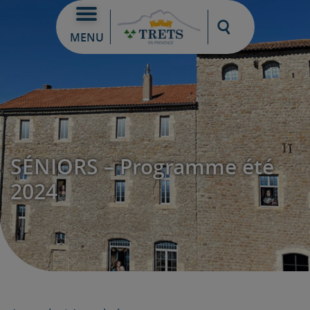
Moteur de re
MENU
SÉNIORS – Programme été
2024