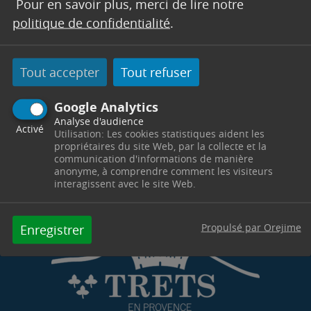
Pour en savoir plus, merci de lire notre
Télephone : 04 42 61 23 84
politique de confidentialité
.
Horaires : Du lundi au vendredi de 8h30 à 12h00 et
de 13h30 à 17h00
Tout accepter
Tout refuser
Contacter par mail
Contacter
Google Analytics
Analyse d'audience
Activé
Utilisation: Les cookies statistiques aident les
propriétaires du site Web, par la collecte et la
communication d'informations de manière
anonyme, à comprendre comment les visiteurs
interagissent avec le site Web.
Propulsé par Orejime
Enregistrer