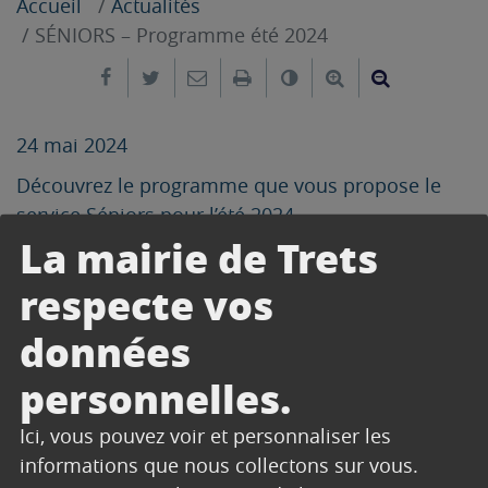
Accueil
Actualités
SÉNIORS – Programme été 2024
Partager sur Facebook
Partager sur Twitter
Envoyer par e-mail
Imprimer
Changer le contrast
Agrandir le tex
Réduire le
24 mai 2024
Découvrez le programme que vous propose le
service Séniors pour l’été 2024
La mairie de Trets
Télécharger
respecte vos
données
CONTACT
personnelles.
SERVICE SENIORS
Ici, vous pouvez voir et personnaliser les
informations que nous collectons sur vous.
Pôle Solidarité -
4 Cours Esquiros
13530
Trets