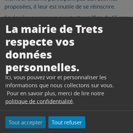
proposées, il leur est inutile de se réinscrire.
Seules les personnes ayant atteint l’âge de 65 ans
La mairie de Trets
dans l’année , où les personnes qui ne l’avaient
jamais demandé, étaient priées de se faire
respecte vos
connaître au plus tard le 31 août 2023 pour en
bénéficier.
données
Ref :Magazine de la ville ATOUTRETS février 2023
personnelles.
Les futurs bénéficiaires devront s’inscrire pour
Ici, vous pouvez voir et personnaliser les
2024 auprès du service séniors à la Maison
informations que nous collectons sur vous.
France Services (justificatif de domicile et
Pour en savoir plus, merci de lire notre
photocopie de la carte d’identité)
politique de confidentialité
.
TOUS NOS SENIORS AURONT BIEN LEUR COLIS
DE NOEL, COMME DE TRADITION.
Tout accepter
Tout refuser