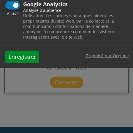
Google Analytics
Analyse d'audience
Activé
CONTACT
Utilisation: Les cookies statistiques aident les
propriétaires du site Web, par la collecte et la
communication d'informations de manière
anonyme, à comprendre comment les visiteurs
SERVICE SENIORS
interagissent avec le site Web.
Pôle Solidarité -
4 Cours Esquiros
13530
Trets
Télephone : 04 42 61 23 84
Propulsé par Orejime
Enregistrer
Horaires : Du lundi au vendredi de 8h30 à 12h00 et
de 13h30 à 17h00
Contacter par mail
Contacter