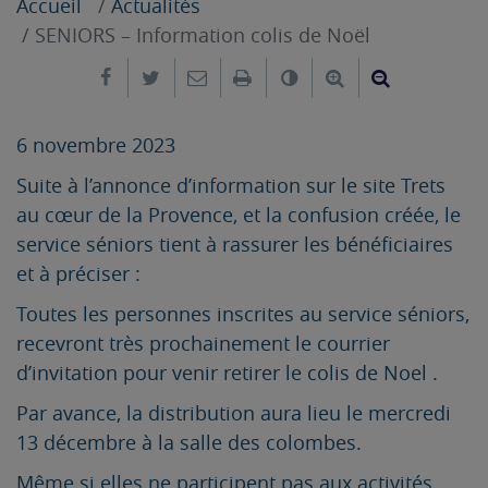
Accueil
Actualités
SENIORS – Information colis de Noël
Partager sur Facebook
Partager sur Twitter
Envoyer par e-mail
Imprimer
Changer le contrast
Agrandir le tex
Réduire le
6 novembre 2023
Suite à l’annonce d’information sur le site Trets
au cœur de la Provence, et la confusion créée, le
service séniors tient à rassurer les bénéficiaires
et à préciser :
Toutes les personnes inscrites au service séniors,
recevront très prochainement le courrier
d’invitation pour venir retirer le colis de Noel .
Par avance, la distribution aura lieu le mercredi
13 décembre à la salle des colombes.
Même si elles ne participent pas aux activités