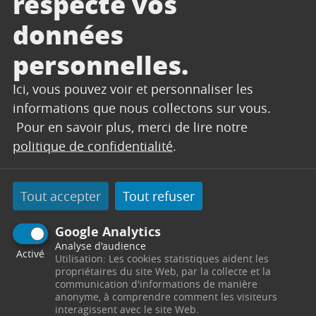
respecte vos
Accueil
Sénior
données
Partager sur Facebook
Partager sur Twitter
Envoyer par e-mail
Imprimer
Changer le contrast
Agrandir le tex
Réduire le
personnelles.
Ici, vous pouvez voir et personnaliser les
informations que nous collectons sur vous.
Pour en savoir plus, merci de lire notre
politique de confidentialité
.
Tout accepter
Tout refuser
Google Analytics
Analyse d'audience
Activé
Utilisation: Les cookies statistiques aident les
HORAIRES D'OUVERTURE DE LA MAIRIE
propriétaires du site Web, par la collecte et la
communication d'informations de manière
Lundi : 8h00 -12h et 13h30 -18h30
anonyme, à comprendre comment les visiteurs
Mardi, mercredi et jeudi : 8h00 -12h00
interagissent avec le site Web.