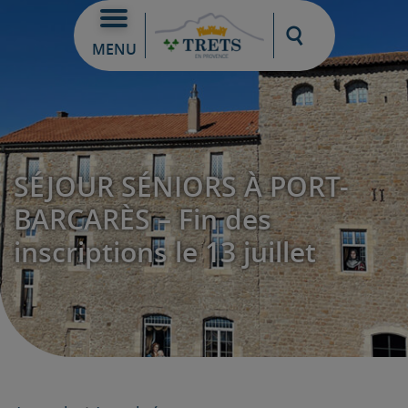
Moteur de re
MENU
SÉJOUR SÉNIORS À PORT-
BARCARÈS – Fin des
inscriptions le 13 juillet