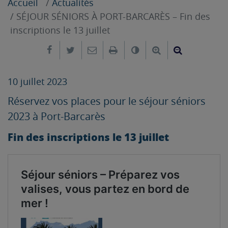
Accueil
Actualités
SÉJOUR SÉNIORS À PORT-BARCARÈS – Fin des
inscriptions le 13 juillet
Partager sur Facebook
Partager sur Twitter
Envoyer par e-mail
Imprimer
Changer le contrast
Agrandir le tex
Réduire le
10 juillet 2023
Réservez vos places pour le séjour séniors
2023 à Port-Barcarès
Fin des inscriptions le 13 juillet