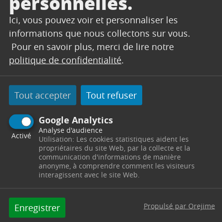
personnelles.
13h30 - 16h30 / Mercredi & jeudi : 8h30 - 12h & de
13h30 - 17h / Vendredi : 8h30 - 12h & 13h30-16h /
Ici, vous pouvez voir et personnaliser les
franceservices@trets.fr
informations que nous collectons sur vous.
Contacter par mail
Pour en savoir plus, merci de lire notre
Contacter
politique de confidentialité
.
Tout accepter
Tout refuser
ACTUALITÉS
Google Analytics
Analyse d'audience
Activé
Utilisation: Les cookies statistiques aident les
Lire l'article
propriétaires du site Web, par la collecte et la
communication d'informations de manière
anonyme, à comprendre comment les visiteurs
interagissent avec le site Web.
Propulsé par Orejime
Enregistrer