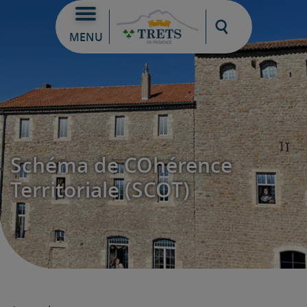
Moteur de re
MENU
Schéma de COhérence
Territoriale (SCOT)