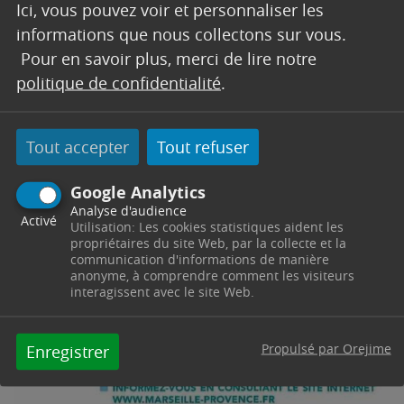
concrètes à des questions qui concernent votre
Ici, vous pouvez voir et personnaliser les
quotidien.
informations que nous collectons sur vous.
Pour en savoir plus, merci de lire notre
politique de confidentialité
.
Tout accepter
Tout refuser
Google Analytics
Analyse d'audience
Activé
Utilisation: Les cookies statistiques aident les
propriétaires du site Web, par la collecte et la
communication d'informations de manière
anonyme, à comprendre comment les visiteurs
interagissent avec le site Web.
Propulsé par Orejime
Enregistrer