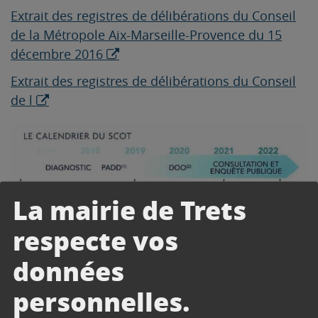
Extrait des registres de délibérations du Conseil
de la Métropole Aix-Marseille-Provence du 15
décembre 2016
Extrait des registres de délibérations du Conseil
de l
La mairie de Trets
respecte vos
Participez à la concertation
données
Que vous soyez habitant, salarié ou de passage
sur le territoire de la Métropole Aix-Marseille-
personnelles.
Provence, le SCOT va apporter des réponses