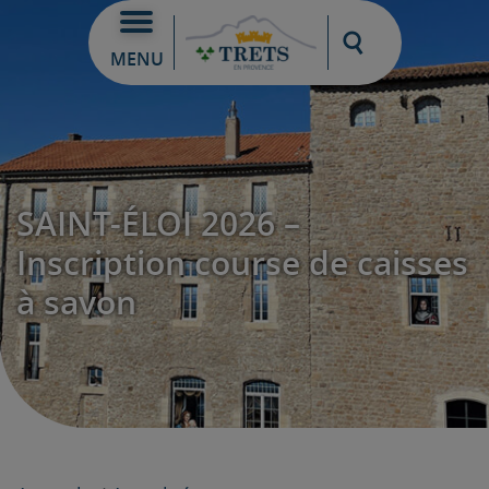
Moteur de re
MENU
SAINT-ÉLOI 2026 –
Inscription course de caisses
à savon