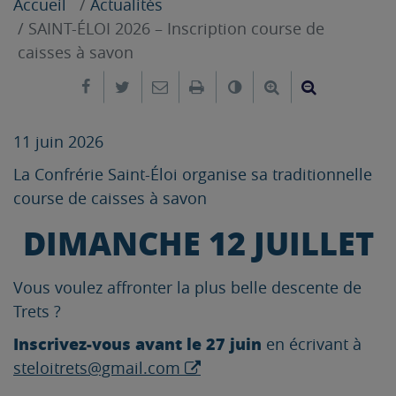
Accueil
Actualités
SAINT-ÉLOI 2026 – Inscription course de
caisses à savon
Partager sur Facebook
Partager sur Twitter
Envoyer par e-mail
Imprimer
Changer le contrast
Agrandir le tex
Réduire le
11 juin 2026
La Confrérie Saint-Éloi organise sa traditionnelle
course de caisses à savon
DIMANCHE 12 JUILLET
Vous voulez affronter la plus belle descente de
Trets ?
Inscrivez-vous avant le 27 juin
en écrivant à
steloitrets@gmail.com