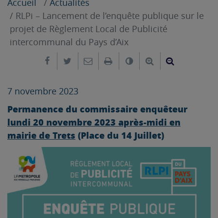
Accueil
Actualités
RLPi – Lancement de l’enquête publique sur le
projet de Règlement Local de Publicité
intercommunal du Pays d’Aix
Partager sur Facebook
Partager sur Twitter
Envoyer par e-mail
Imprimer
Changer le contrast
Agrandir le tex
Réduire le
7 novembre 2023
Permanence du commissaire enquêteur
lundi 20 novembre 2023 après-midi en
mairie de Trets
(Place du 14 Juillet)