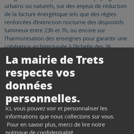
urbains ou naturels, sur des enjeux de réduction
de la facture énergétique tels que des règles
renforcées d’extinction nocturne des dispositifs
lumineux entre 23h et 7h, ou encore sur
l’harmonisation des enseignes pour garantir une
cohérence architecturale à l’échelle des 36
communes du Pays d’Aix.
La mairie de Trets
Le RLPi est construit autour de grandes
respecte vos
orientations générales : valoriser les paysages
données
urbains et la qualité du cadre de vie quotidien,
valoriser la qualité des entrées de ville, préserver
personnelles.
et mettre en valeur les richesses paysagères et
patrimoniales, intégrer la visibilité des activités
Ici, vous pouvez voir et personnaliser les
économiques et culturelles.
informations que nous collectons sur vous.
Pour en savoir plus, merci de lire notre
Cette enquête publique, organisée du 30
politique de confidentialité
.
Octobre au 30 Novembre 2023, constitue