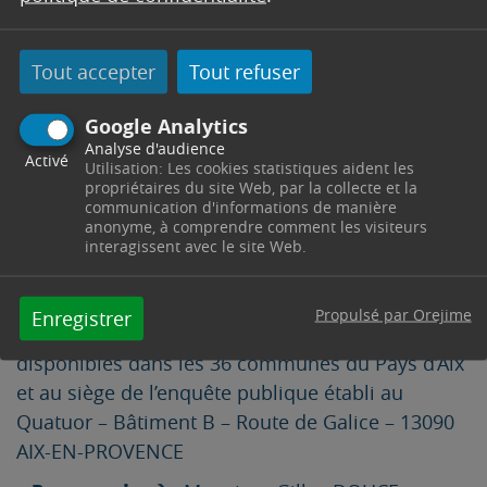
une étape essentielle en vue de son
approbation finale courant 2024.
Tout accepter
Tout refuser
Pour exprimer son avis pendant l’enquête
publique :
Google Analytics
Analyse d'audience
Activé
– Via un registre numérique :
Utilisation: Les cookies statistiques aident les
propriétaires du site Web, par la collecte et la
https://www.registre-
communication d'informations de manière
numerique.fr/enquetepublique-rlpi-paysdaix
anonyme, à comprendre comment les visiteurs
interagissent avec le site Web.
– Par mail à :
enquetepublique-rlpi-
paysdaix@mail.registre-numerique.fr
Propulsé par Orejime
Enregistrer
– Sur les registres d’enquête papier
disponibles dans les 36 communes du Pays d’Aix
et au siège de l’enquête publique établi au
Quatuor – Bâtiment B – Route de Galice – 13090
AIX-EN-PROVENCE