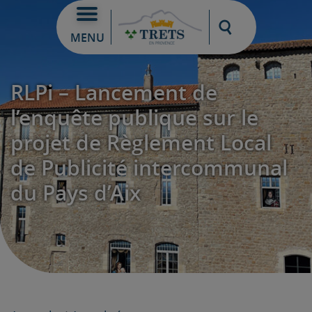
Moteur de re
MENU
RLPi – Lancement de
l’enquête publique sur le
projet de Règlement Local
de Publicité intercommunal
du Pays d’Aix