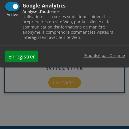
Google Analytics
Analyse d'audience
Activé
Utilisation: Les cookies statistiques aident les
CONTACT
propriétaires du site Web, par la collecte et la
communication d'informations de manière
anonyme, à comprendre comment les visiteurs
SERVICE SENIORS
interagissent avec le site Web.
Pôle Solidarité -
4 Cours Esquiros
13530
Trets
Propulsé par Orejime
Enregistrer
Télephone : 04 42 61 23 84
Horaires : Du lundi au vendredi de 8h30 à 12h00 et
de 13h30 à 17h00
Contacter par mail
Contacter