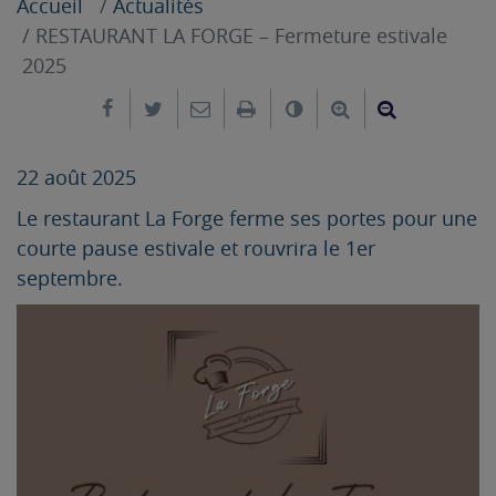
Accueil
Actualités
RESTAURANT LA FORGE – Fermeture estivale
2025
Partager sur Facebook
Partager sur Twitter
Envoyer par e-mail
Imprimer
Changer le contrast
Agrandir le tex
Réduire le
22 août 2025
Le restaurant La Forge ferme ses portes pour une
courte pause estivale et rouvrira le 1er
septembre.