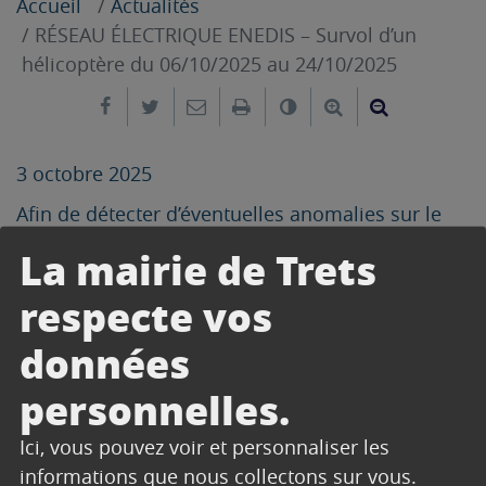
Accueil
Actualités
RÉSEAU ÉLECTRIQUE ENEDIS – Survol d’un
hélicoptère du 06/10/2025 au 24/10/2025
Partager sur Facebook
Partager sur Twitter
Envoyer par e-mail
Imprimer
Changer le contrast
Agrandir le tex
Réduire le
3 octobre 2025
Afin de détecter d’éventuelles anomalies sur le
réseau électrique présentant un risque de
La mairie de Trets
pannes latentes pouvant nuire à la bonne
respecte vos
distribution, Enedis a mandaté l’entreprise Jet
Systems Hélicoptères Services pour survoler les
données
lignes moyenne tension sur les Alpes Maritimes
et le Var.
personnelles.
Ces survols, réalisés à très basses hauteur,
Ici, vous pouvez voir et personnaliser les
pourront également se faire sur la commune de
informations que nous collectons sur vous.