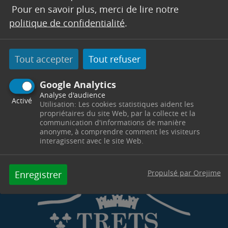
Trets en raison de sa proximité avec le Var.
Pour en savoir plus, merci de lire notre
Propriétaires d’animaux d’élevage, chevaux,
politique de confidentialité
.
n’hésitez pas à contacter la société d’hélicoptère
pour connaitre les zones impactées par le survol
Tout accepter
Tout refuser
et éviter les désagréments.
Jet Systems Hélicoptère Services : 04 75 85 61 12
Google Analytics
Analyse d'audience
Activé
Utilisation: Les cookies statistiques aident les
propriétaires du site Web, par la collecte et la
communication d'informations de manière
anonyme, à comprendre comment les visiteurs
interagissent avec le site Web.
Propulsé par Orejime
Enregistrer