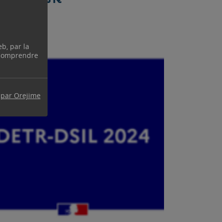
eb, par la
 comprendre
 par Orejime