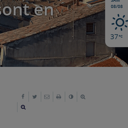
SAM
sont en
08/08
37
Partager sur Facebook
Partager sur Twitter
Envoyer par e-mail
Imprimer
Changer le contraste
Agrandir le texte
Réduire le texte