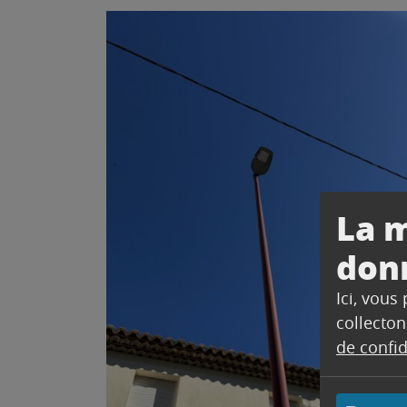
La m
don
Ici, vous
collecton
de confid