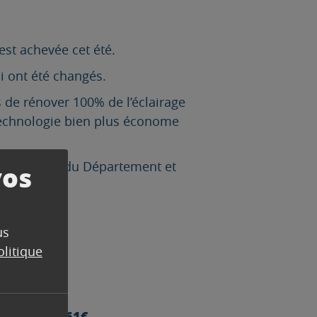
est achevée cet été.
i ont été changés.
 de rénover 100% de l’éclairage
technologie bien plus économe
financements du Département et
vos
us
olitique
65 292.61€
 de