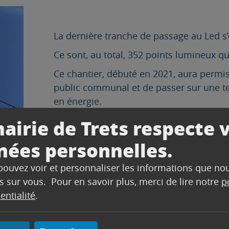
La dernière tranche de passage au Led s’
Ce sont, au total, 352 points lumineux qu
Ce chantier, débuté en 2021, aura permis
public communal et de passer sur une 
en énergie.
Pour cela, la Ville de Trets a reçu des 
airie de Trets respecte 
de l’État :
nées personnelles.
CD13 : 120 578€
 pouvez voir et personnaliser les informations que no
FONDS VERT : 36 173.40€
s sur vous. Pour en savoir plus, merci de lire notre
p
DSIL : 9 624.99€
entialité
.
DETR : 9 487€
Soit un reste à charge pour la commune