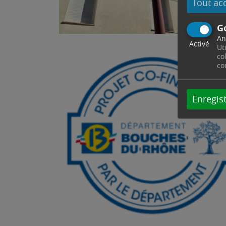
Tout ac
G
An
Activé
Ut
co
co
Enregist