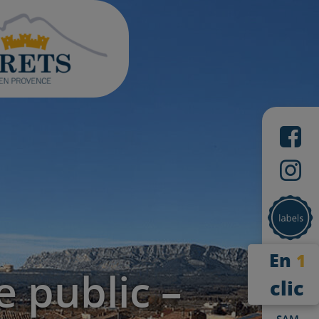
En
1
e public –
clic