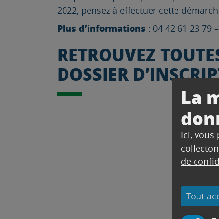
2022, pensez à effectuer cette démarc
Plus d’informations
: 04 42 61 23 79 
RETROUVEZ TOUTES
DOSSIER D’INSCRIPT
La m
don
Ici, vous
collecton
de confid
Tout ac