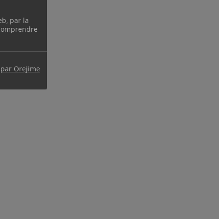
eb, par la
 comprendre
 par Orejime