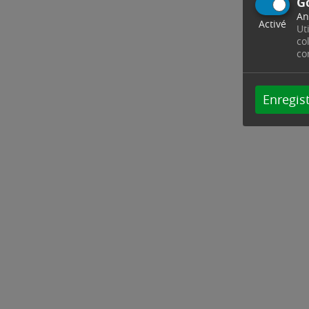
G
An
Activé
Ut
co
co
Enregist