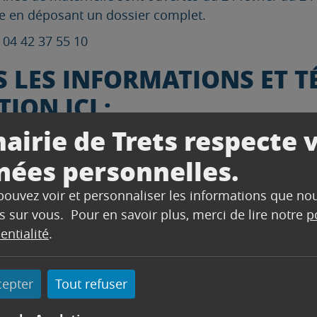
he en déposant un dossier complet.
– 04 42 37 55 10
 LES INFORMATIONS ET T
ION ICI :
airie de Trets respecte 
nées personnelles.
VIE SCOLAIRE
 pouvez voir et personnaliser les informations que no
s sur vous. Pour en savoir plus, merci de lire notre
p
entialité
.
cepter
Tout refuser