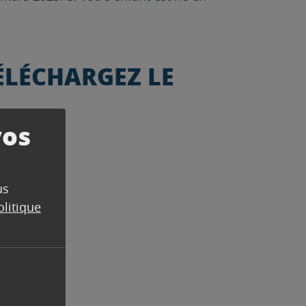
ÉLÉCHARGEZ LE
vos
us
olitique