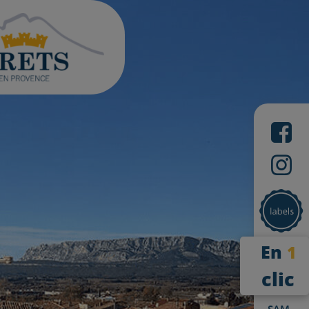
En
1
clic