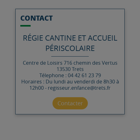
CONTACT
RÉGIE CANTINE ET ACCUEIL
PÉRISCOLAIRE
Centre de Loisirs
716 chemin des Vertus
13530
Trets
Télephone : 04 42 61 23 79
Horaires : Du lundi au venderdi de 8h30 à
12h00 - regisseur.enfance@trets.fr
Contacter par mail
Contacter