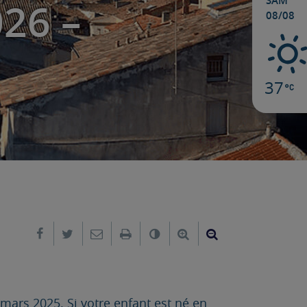
SAM
26 –
08/08
37
Partager sur Facebook
Partager sur Twitter
Envoyer par e-mail
Imprimer
Changer le contraste
Agrandir le texte
Réduire le text
mars 2025. Si votre enfant est né en