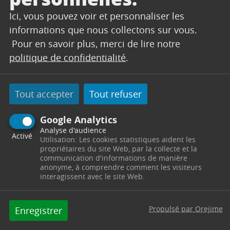
CONTACT
Ici, vous pouvez voir et personnaliser les
informations que nous collectons sur vous.
ÉTAT-CIVIL
Pour en savoir plus, merci de lire notre
politique de confidentialité
.
Hôtel de Ville
Place du 14 Juillet
13530
Trets
Télephone : 04 42 37 55 05 / 04 42 37 55 19
Horaires : Lundi : 8h00 - 12h00 / 13h30 - 18h30 Du
mardi au jeudi : 8h00 - 12h00 / 13h30 - 17h30
Tout accepter
Tout refuser
Vendredi : 8h00 - 12h00 / 13h30 - 16h30 -
m.parlato@trets.fr
Google Analytics
Analyse d'audience
Contacter par mail
Contacter
Activé
Utilisation: Les cookies statistiques aident les
propriétaires du site Web, par la collecte et la
communication d'informations de manière
anonyme, à comprendre comment les visiteurs
interagissent avec le site Web.
Propulsé par Orejime
Enregistrer