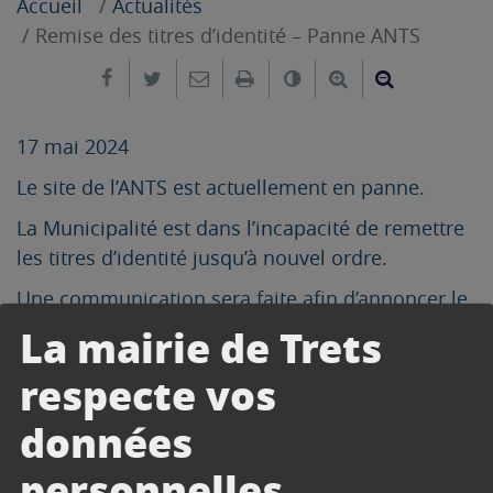
Accueil
Actualités
Remise des titres d’identité – Panne ANTS
Partager sur Facebook
Partager sur Twitter
Envoyer par e-mail
Imprimer
Changer le contrast
Agrandir le tex
Réduire le
17 mai 2024
Le site de l’ANTS est actuellement en panne.
La Municipalité est dans l’incapacité de remettre
les titres d’identité jusqu’à nouvel ordre.
Une communication sera faite afin d’annoncer le
rétablissement du service.
La mairie de Trets
Merci pour votre compréhension.
respecte vos
données
personnelles.