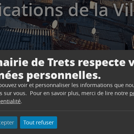
cations de la Vil
airie de Trets respecte 
nées personnelles.
 pouvez voir et personnaliser les informations que no
s sur vous. Pour en savoir plus, merci de lire notre
p
entialité
.
s et les autres publications de la Ville par courrier
cepter
Tout refuser
Votre prénom
(Nécessaire)