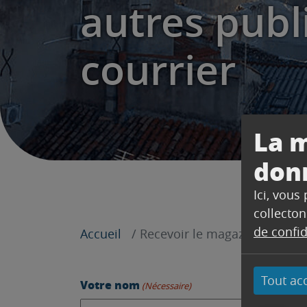
autres publi
courrier
La m
don
Ici, vous
collecton
de confid
Accueil
Recevoir le magazine AtouTret
Tout ac
Votre nom
(Nécessaire)