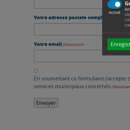
G
An
Activé
Ut
Votre adresse postale complète
(Nécessair
co
co
Votre email
Enregist
(Nécessaire)
J'accepte
(Nécessaire)
En soumettant ce formulaire j’accepte q
services municipaux concernés.
(Nécessair