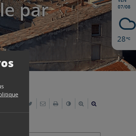
VEN
le par
07/08
28
vos
us
olitique
Partager sur Facebook
Partager sur Twitter
Envoyer par e-mail
Imprimer
Changer le contraste
Agrandir le texte
Réduire le text