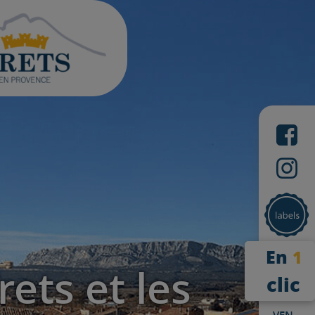
En
1
ets et les
clic