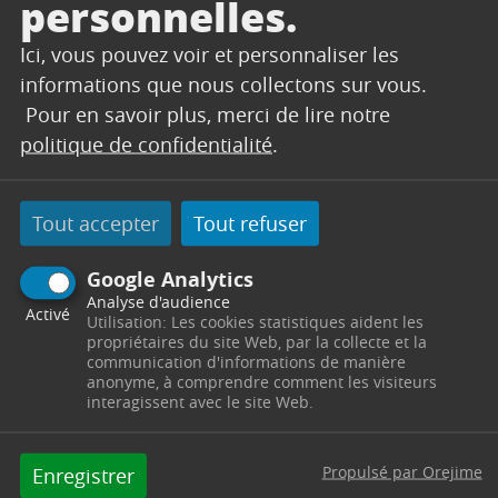
personnelles.
Grâce à leur flair extrêmement développé, les
Ici, vous pouvez voir et personnaliser les
chiens peuvent facilement repérer les nouveaux
informations que nous collectons sur vous.
nés en forêt ainsi que les oiseaux qui nichent au
Pour en savoir plus, merci de lire notre
sol dans des espaces ouverts. Leur simple
politique de confidentialité
.
présence peut déranger et stresser des animaux
forestiers particulièrement sensibles pendant
cette période caractérisée par le début de la
Tout accepter
Tout refuser
mise-bas des mammifères ; les chiens mettraient
alors en péril la reproduction d’une partie de
Google Analytics
cette faune sauvage.
Analyse d'audience
Activé
Utilisation: Les cookies statistiques aident les
À noter
propriétaires du site Web, par la collecte et la
communication d'informations de manière
Si vous ne respectez pas cette réglementation,
anonyme, à comprendre comment les visiteurs
interagissent avec le site Web.
vous encourez une amende pouvant aller jusqu’à
750 €.
Propulsé par Orejime
Enregistrer
À savoir