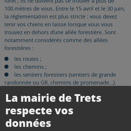
forêt ; ils ne doivent pas se trouver à plus de
100 mètres de vous. Entre le 15 avril et le 30 juin,
la réglementation est plus stricte : vous devez
tenir vos chiens en laisse lorsque vous vous
trouvez en dehors d’une allée forestière. Sont
notamment considérés comme des allées
forestières :
les routes ;
les chemins ;
les sentiers forestiers (sentiers de grande
randonnée ou GR, chemins de promenade…).
Cette règle vise à :
La mairie de Trets
éviter que vos chiens n’attaquent des oiseaux
respecte vos
ou d’autres espèces d’animaux ;
données
favoriser le repeuplement de cette faune
sauvage.