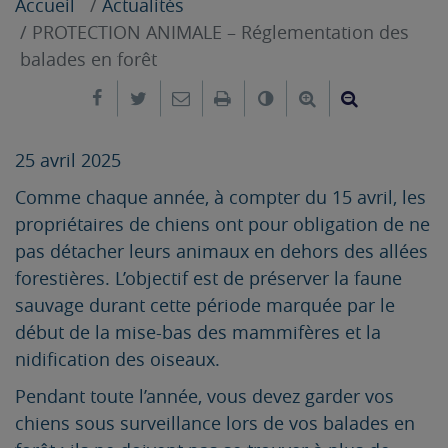
Accueil
Actualités
PROTECTION ANIMALE – Réglementation des
balades en forêt
Partager sur Facebook
Partager sur Twitter
Envoyer par e-mail
Imprimer
Changer le contrast
Agrandir le tex
Réduire le
25 avril 2025
Comme chaque année, à compter du 15 avril, les
propriétaires de chiens ont pour obligation de ne
pas détacher leurs animaux en dehors des allées
forestières. L’objectif est de préserver la faune
sauvage durant cette période marquée par le
début de la mise-bas des mammifères et la
nidification des oiseaux.
Pendant toute l’année, vous devez garder vos
chiens sous surveillance lors de vos balades en