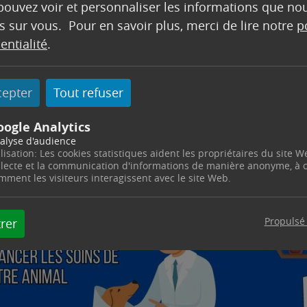
 pouvez voir et personnaliser les informations que no
 sur
https://veterinairespourtous.fr/particulier
s sur vous. Pour en savoir plus, merci de lire notre
p
liser et identifier vos animaux (pour rappel l’identific
entialité
.
0€ et la stérilisation – surtout des chats – évite la 
cepter
Tout refuser
oogle Analytics
alyse d'audience
ilisation: Les cookies statistiques aident les propriétaires du site W
llecte et la communication d'informations de manière anonyme, à
mment les visiteurs interagissent avec le site Web.
Propulsé
rer