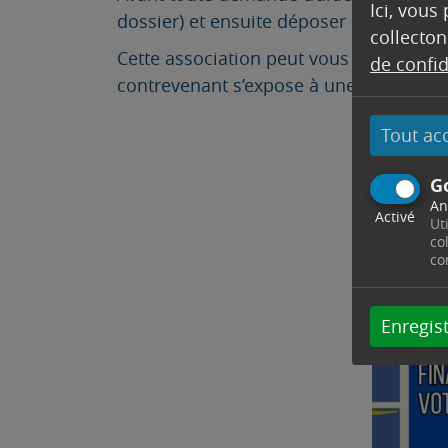
Ici, vous
dossier) et ensuite déposer un dossier
collecton
Cette association peut vous aider à stéri
de confid
contrevenant s’expose à une amende de 75
Tout ac
G
An
Activé
Ut
co
co
Enregist