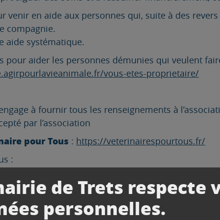
r venir en aide aux personnes qui, suite à des revers d
de compagnie.
ne aide systématique.
ires pour aider les personnes démunies qui veulent f
e.agirpourlavieanimale.fr/vous-etes-proprietaire/
’engage à fournir tous les renseignements à l’associati
ccepté par l’association
naire pour Tous
:
https://veterinairespourtous.fr/
us :
/3 des frais, l’association 1/3, et le propriétaire des 
airie de Trets respecte 
eurs soins peuvent être financés pour le même animal
nées personnelles.
vérifier que vous êtes bien éligible (ce qui ne garan