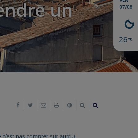
VEN
endre un
07/08
26
Partager sur Facebook
Partager sur Twitter
Envoyer par e-mail
Imprimer
Changer le contraste
Agrandir le texte
Réduire le text
e n’est pas compter sur autrui.