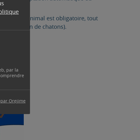
us
olitique
ation d’un animal est obligatoire, tout
prolifération de chatons).
eb, par la
 comprendre
 par Orejime