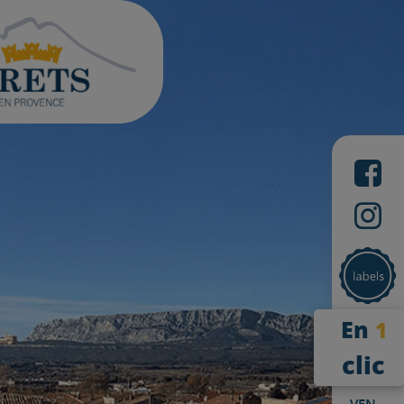
En
1
clic