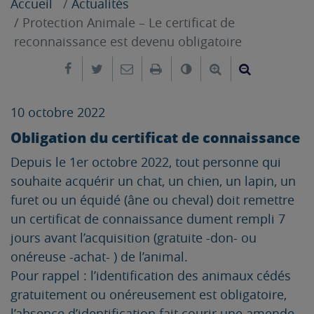
Accueil
Actualités
Protection Animale – Le certificat de
reconnaissance est devenu obligatoire
Partager sur Facebook
Partager sur Twitter
Envoyer par e-mail
Imprimer
Changer le contrast
Agrandir le tex
Réduire le
10 octobre 2022
Obligation du certificat de connaissance
Depuis le 1er octobre 2022, tout personne qui
souhaite acquérir un chat, un chien, un lapin, un
furet ou un équidé (âne ou cheval) doit remettre
un certificat de connaissance dument rempli 7
jours avant l’acquisition (gratuite -don- ou
onéreuse -achat- ) de l’animal.
Pour rappel : l’identification des animaux cédés
gratuitement ou onéreusement est obligatoire,
l’absence d’identification fait courir une amende