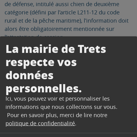
de défense, intitulé aussi chien de deuxième
catégorie (défini par l’article L211-12 du code
rural et de la pêche maritime), l’information doit
alors être obligatoirement mentionnée sur
l’attestation de cession.
La mairie de Trets
Le prix de vente TTC et le mode de
règlement, si il y a lieu
respecte vos
La mention « n’appartient pas à une race » si
l’animal n’est pas inscrit au LOF* ou au LOOF**
données
et l’apparence raciale « aux dires du cédant » ou
personnelles.
La mention « de race … » si l’animal est inscrit au
LOF* ou au LOOF**
Ici, vous pouvez voir et personnaliser les
L’état de santé de l’animal apparent au jour
informations que nous collectons sur vous.
de l’examen
Pour en savoir plus, merci de lire notre
La signature des 2 parties
politique de confidentialité
.
Des conseils, ainsi que la précision selon
laquelle l’acquéreur s’engage à détenir l’animal