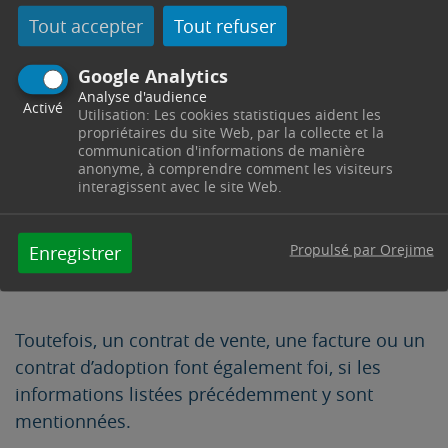
dans des conditions compatibles avec ses
Tout accepter
Tout refuser
besoins biologiques & comportementaux mais
Google Analytics
aussi à lui fournir des soins attentifs, peuvent
Analyse d'audience
être indiqués.
Activé
Utilisation: Les cookies statistiques aident les
propriétaires du site Web, par la collecte et la
Si la cession concerne un chien de garde et de
communication d'informations de manière
défense, intitulé aussi chien de deuxième
anonyme, à comprendre comment les visiteurs
interagissent avec le site Web.
catégorie (défini par l’article L211-12 du code
rural et de la pêche maritime), l’information doit
alors être obligatoirement mentionnée sur le
Propulsé par Orejime
Enregistrer
document de cession.
Toutefois, un contrat de vente, une facture ou un
contrat d’adoption font également foi, si les
informations listées précédemment y sont
mentionnées.