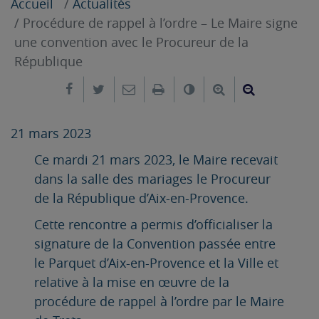
Accueil
Actualités
Procédure de rappel à l’ordre – Le Maire signe
une convention avec le Procureur de la
République
Partager sur Facebook
Partager sur Twitter
Envoyer par e-mail
Imprimer
Changer le contrast
Agrandir le tex
Réduire le
21 mars 2023
Ce mardi 21 mars 2023, le Maire recevait
dans la salle des mariages le Procureur
de la République d’Aix-en-Provence.
Cette rencontre a permis d’officialiser la
signature de la Convention passée entre
le Parquet d’Aix-en-Provence et la Ville et
relative à la mise en œuvre de la
procédure de rappel à l’ordre par le Maire