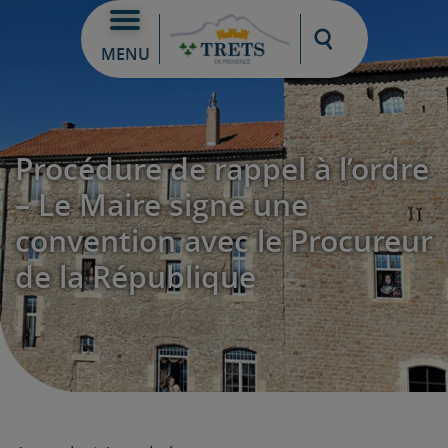
Moteur de re
MENU
Procédure de rappel à l’ordre
– Le Maire signe une
convention avec le Procureur
de la République