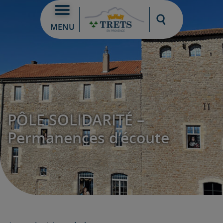
Moteur de re
MENU
PÔLE SOLIDARITÉ –
Permanences d’écoute