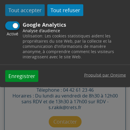
Tout accepter
Tout refuser
Google Analytics
Analyse d'audience
Activé
Utilisation: Les cookies statistiques aident les
propriétaires du site Web, par la collecte et la
communication d'informations de manière
CONTACT
anonyme, à comprendre comment les visiteurs
interagissent avec le site Web.
DIRECTION PÔLE SOLIDARITÉ
Propulsé par Orejime
Enregistrer
Pôle Solidarité
4 Cours Esquiros
13530
Trets
Télephone : 04 42 61 23 46
Horaires : Du lundi au vendredi de 8h30 à 12h00
sans RDV et de 13h30 à 17h00 sur RDV -
s.rakik@trets.fr
Contacter par mail
Contacter