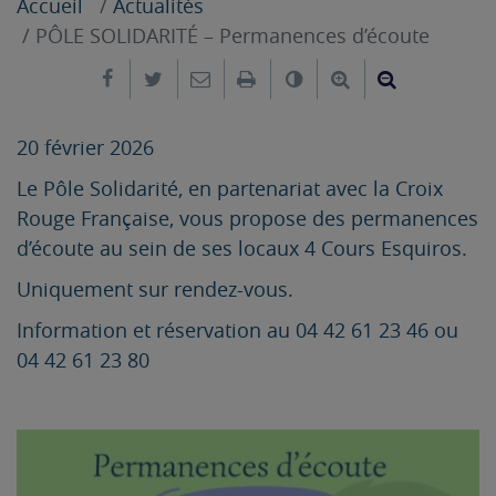
Accueil
Actualités
PÔLE SOLIDARITÉ – Permanences d’écoute
Partager sur Facebook
Partager sur Twitter
Envoyer par e-mail
Imprimer
Changer le contrast
Agrandir le tex
Réduire le
20 février 2026
Le Pôle Solidarité, en partenariat avec la Croix
Rouge Française, vous propose des permanences
d’écoute au sein de ses locaux 4 Cours Esquiros.
Uniquement sur rendez-vous.
Information et réservation au 04 42 61 23 46 ou
04 42 61 23 80