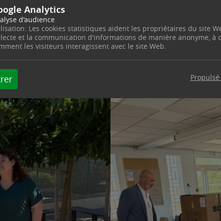
 durablement le quotidien des enfants dans les écoles
oogle Analytics
alyse d'audience
ilisation: Les cookies statistiques aident les propriétaires du site W
llecte et la communication d'informations de manière anonyme, à
mment les visiteurs interagissent avec le site Web.
Propulsé
rer