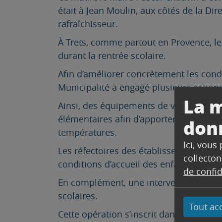
était à Jean Moulin, aux côtés de la Dir
rafraîchisseur.
À Trets, comme partout en Provence, les
durant la rentrée scolaire.
Afin d’améliorer concrètement les condi
Municipalité a engagé plusieurs action
La m
Ainsi, des équipements de ventilation e
élémentaires afin d’apporter davantage
don
températures.
Ici, vous
Les réfectoires des établissements ser
collecton
conditions d’accueil des enfants penda
de confid
En complément, une intervention est ég
scolaires.
Tout ac
Cette opération s’inscrit dans la volo