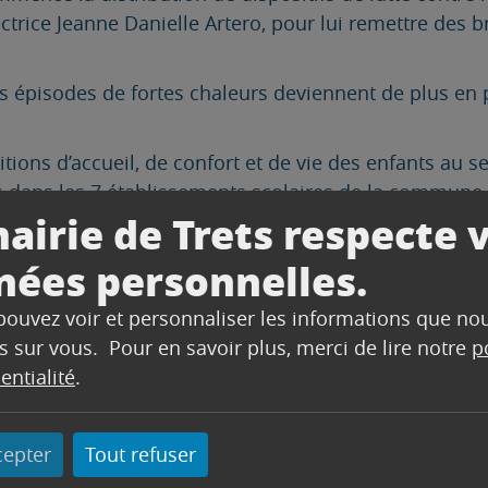
ectrice Jeanne Danielle Artero, pour lui remettre des b
 épisodes de fortes chaleurs deviennent de plus en pl
tions d’accueil, de confort et de vie des enfants au 
s dans les 7 établissements scolaires de la commune.
airie de Trets respecte 
t de rafraîchissement seront installés dans les salles
 de confort aux élèves et aux équipes éducatives dura
nées personnelles.
 pouvez voir et personnaliser les informations que no
ont rapidement équipés de solutions de rafraîchisse
s sur vous. Pour en savoir plus, merci de lire notre
p
nt les temps de restauration.
entialité
.
alement prévue pour remplacer les filtres UV déjà p
cepter
Tout refuser
nté municipale d’adapter progressivement les équipem