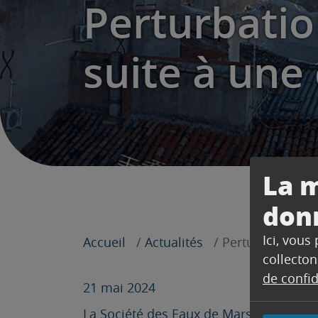
Perturbatio
suite à une
La m
don
Ici, vous
Accueil
Actualités
Perturbation de 
collecton
de confid
21 mai 2024
La Société des Eaux de Marseille nous i