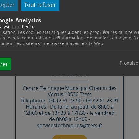
cepter
Tout refuser
ions dans la distribution d’eau des quartiers proches.
oogle Analytics
alyse d'audience
ilisation: Les cookies statistiques aident les propriétaires du site W
llecte et la communication d'informations de manière anonyme, à
CONTACT
mment les visiteurs interagissent avec le site Web.
SERVICES TECHNIQUES
Propulsé
rer
Secrétariat
Centre Technique Municipal
Chemin des
Vertus
13530
Trets
Télephone : 04 42 61 23 90 / 04 42 61 23 91
Horaires : Du lundi au jeudi de 8h00 à
12h00 et de 13h30 à 17h30 - le vendredi
de 8h00 à 12h00 -
servicestechniques@trets.fr