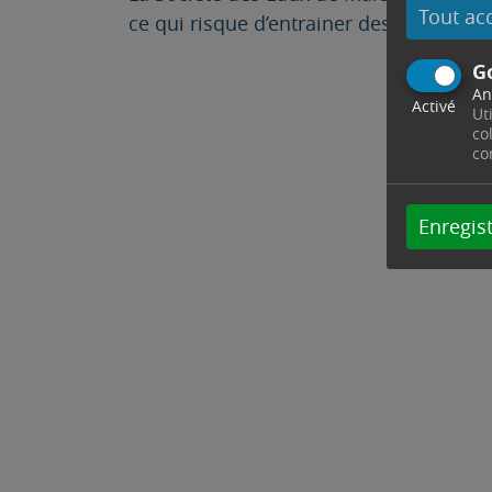
Tout ac
ce qui risque d’entrainer des perturbat
G
An
Activé
Ut
co
co
Enregist