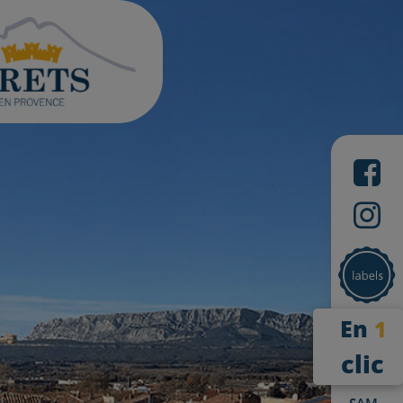
En
1
clic