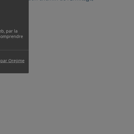
eb, par la
 comprendre
 par Orejime