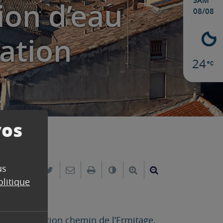
SAM
ion d’eau
08/08
sation
24
vos
us
Partager sur Facebook
Partager sur Twitter
Envoyer par e-mail
Imprimer
Changer le contraste
Agrandir le texte
Réduire le text
n
olitique
 de canalisation chemin de l’Ermitage,