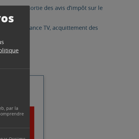
ite à la sortie des avis d’impôt sur le
vos
ource, redevance TV, acquittement des
us
olitique
eb, par la
 comprendre
 par Orejime