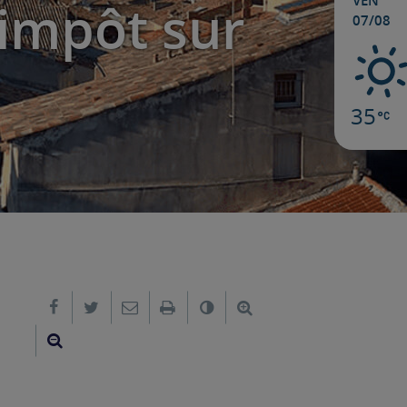
VEN
’impôt sur
07/08
35
Partager sur Facebook
Partager sur Twitter
Envoyer par e-mail
Imprimer
Changer le contraste
Agrandir le texte
Réduire le texte