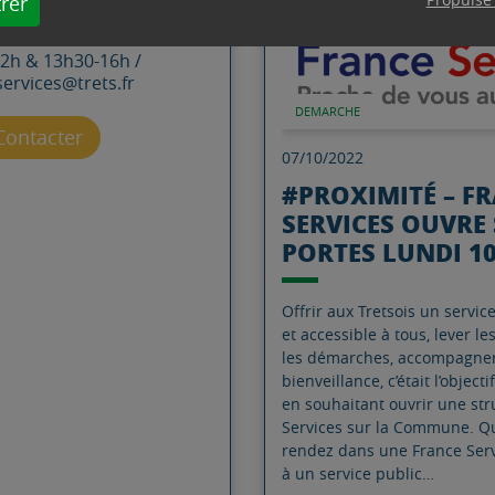
rer
16h30 / Mercredi & jeudi :
 13h30 - 17h / Vendredi :
12h & 13h30-16h /
ervices@trets.fr
DEMARCHE
Contacter par mail
Contacter
07/10/2022
#PROXIMITÉ – F
SERVICES OUVRE 
PORTES LUNDI 1
Offrir aux Tretsois un servic
et accessible à tous, lever les
les démarches, accompagner
bienveillance, c’était l’object
en souhaitant ouvrir une str
Services sur la Commune. Q
rendez dans une France Serv
à un service public…