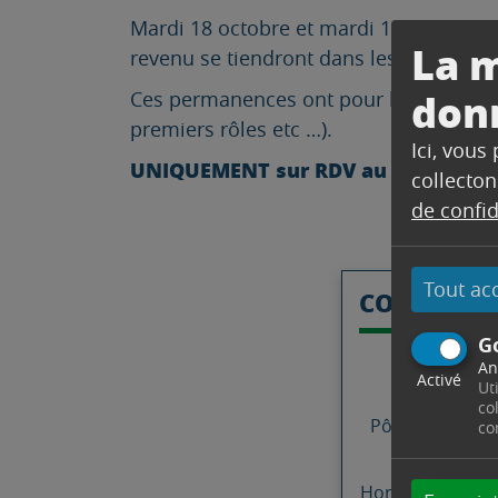
Mardi 18 octobre et mardi 15 novembre 
La m
revenu se tiendront dans les locaux de 
don
Ces permanences ont pour but de répond
premiers rôles etc …).
Ici, vous
UNIQUEMENT sur RDV au 04.42.61.23
collecton
de confid
Tout ac
CONTACT
G
FRAN
An
Activé
Ut
co
Pôle Solidarité 
co
Télephon
Horaires : Lundi 