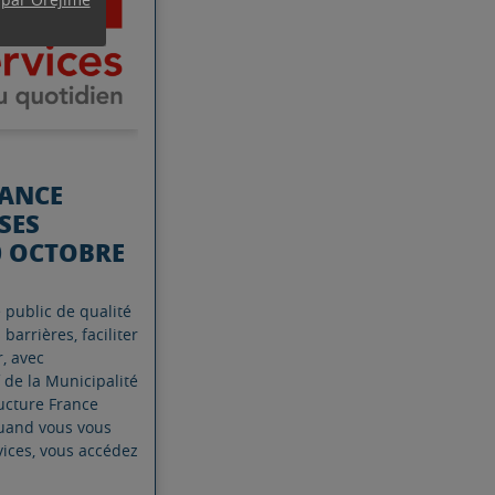
RANCE
SES
0 OCTOBRE
e public de qualité
 barrières, faciliter
, avec
if de la Municipalité
ucture France
uand vous vous
ices, vous accédez