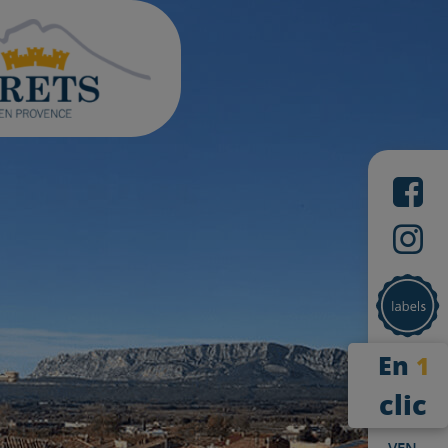
En
1
clic