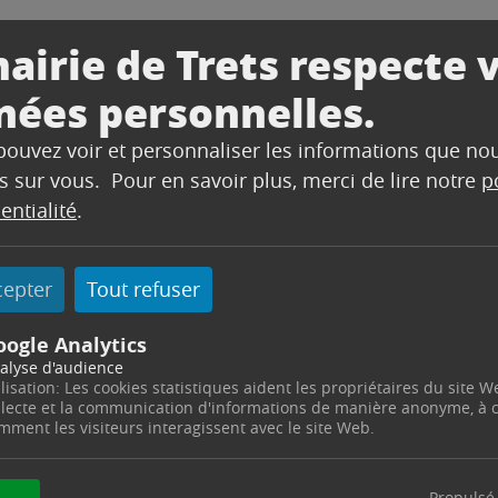
2022 à partir de 13h30, une campagne d’information su
airie de Trets respecte 
France Services, rue Féraud.
nées personnelles.
re à différentes interrogations (prélèvement à la s
 pouvez voir et personnaliser les informations que no
.48 ou 04.42.61.23.49
s sur vous. Pour en savoir plus, merci de lire notre
p
entialité
.
cepter
Tout refuser
ACTUALITÉS
oogle Analytics
CE SERVICES
Lire l'article
alyse d'audience
ilisation: Les cookies statistiques aident les propriétaires du site W
llecte et la communication d'informations de manière anonyme, à
-
4 Cours Esquiros
13530
mment les visiteurs interagissent avec le site Web.
Trets
e : 04 42 61 23 48
: 8h30 - 12h / Mardi : 8h30
Propulsé