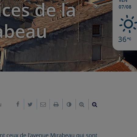
VEN
ces de la
07/08
rabeau
36
Partager sur Facebook
Partager sur Twitter
Envoyer par e-mail
Imprimer
Changer le contraste
Agrandir le texte
Réduire le text
u
nt ceux de l’avenue Mirabeau qui sont