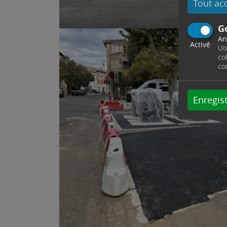
Tout ac
G
An
Activé
Ut
co
co
Enregist