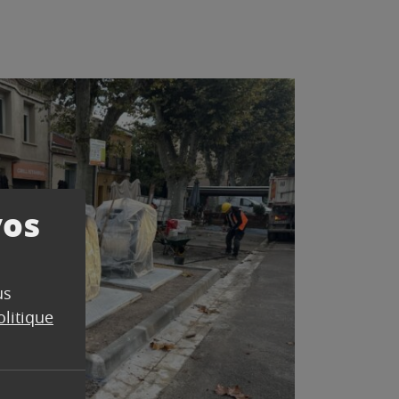
vos
us
olitique