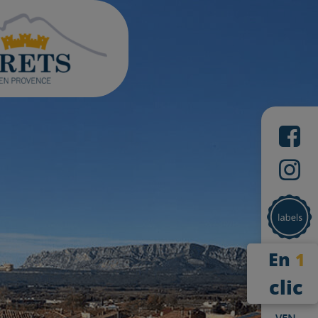
En
1
clic