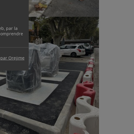
eb, par la
 comprendre
 par Orejime