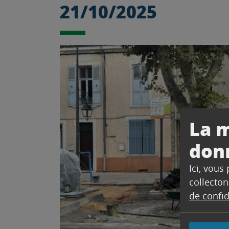
21/10/2025
La m
don
Ici, vous
collecton
de confid