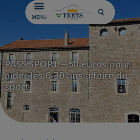
Moteur de re
MENU
PASS’SPORT – 50 euros pour
aider les 6-30 ans à faire du
sport