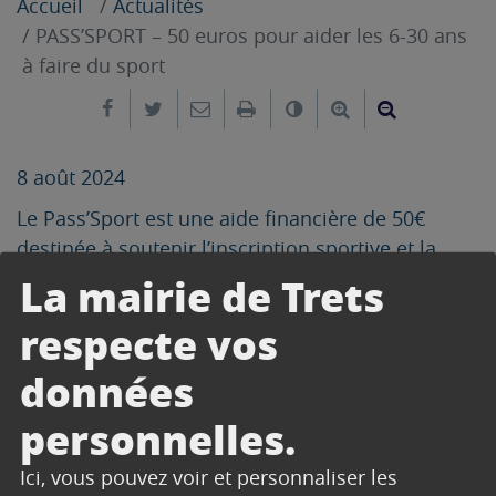
Accueil
Actualités
PASS’SPORT – 50 euros pour aider les 6-30 ans
à faire du sport
Partager sur Facebook
Partager sur Twitter
Envoyer par e-mail
Imprimer
Changer le contrast
Agrandir le tex
Réduire le
8 août 2024
Le Pass’Sport est une aide financière de 50€
destinée à soutenir l’inscription sportive et la
pratique du sport de plus de 6,5 millions de
La mairie de Trets
jeunes en France, âgés de 6 à 30 ans. Valable
respecte vos
dans plus de 85 000 clubs et salles de sport
partenaires, cette initiative est portée par l’État et
données
déployée par le ministère des Sports et des Jeux
personnelles.
Olympiques et Paralympiques.
Le Pass’Sport est disponible du 1er juin au 31
Ici, vous pouvez voir et personnaliser les