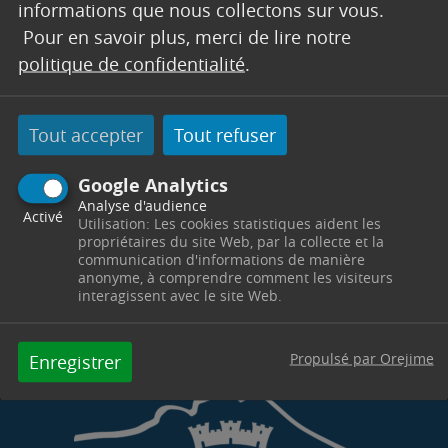
décembre 2024. Il a pour objectif d’encourager
informations que nous collectons sur vous.
les jeunes à rester actifs tout au long de l’année
Pour en savoir plus, merci de lire notre
sportive, leur offrant ainsi une belle opportunité
politique de confidentialité
.
de découvrir de nouvelles disciplines ou de
poursuivre leur passion.
Tout accepter
Tout refuser
Pour plus d’informations, rendez-vous sur :
https://www.pass.sports.gouv.fr/
Google Analytics
Analyse d'audience
Télécharger
Activé
Utilisation: Les cookies statistiques aident les
propriétaires du site Web, par la collecte et la
communication d'informations de manière
anonyme, à comprendre comment les visiteurs
interagissent avec le site Web.
Propulsé par Orejime
Enregistrer