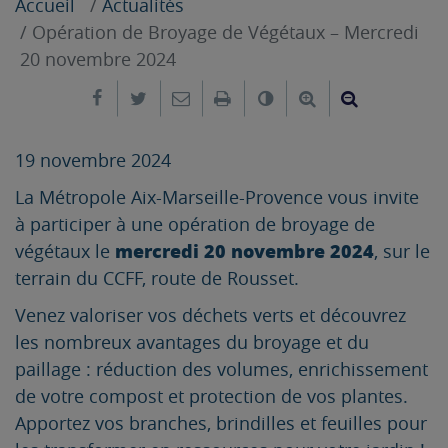
Accueil
Actualités
Opération de Broyage de Végétaux – Mercredi
20 novembre 2024
Partager sur Facebook
Partager sur Twitter
Envoyer par e-mail
Imprimer
Changer le contrast
Agrandir le tex
Réduire le
19 novembre 2024
La Métropole Aix-Marseille-Provence vous invite
à participer à une opération de broyage de
mercredi 20 novembre 2024
végétaux le
, sur le
terrain du CCFF, route de Rousset.
Venez valoriser vos déchets verts et découvrez
les nombreux avantages du broyage et du
paillage : réduction des volumes, enrichissement
de votre compost et protection de vos plantes.
Apportez vos branches, brindilles et feuilles pour