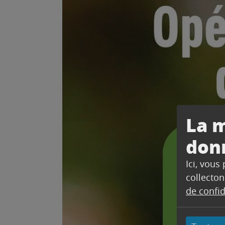
La m
don
Ici, vous
collecton
de confid