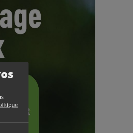
vos
us
olitique