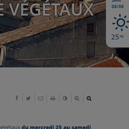
SAM
E VÉGÉTAUX
08/08
25
Partager sur Facebook
Partager sur Twitter
Envoyer par e-mail
Imprimer
Changer le contraste
Agrandir le texte
Réduire le text
du mercredi 25 au samedi
 végétaux