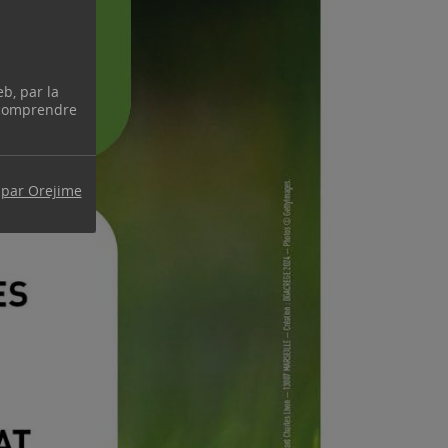
eb, par la
 comprendre
 par Orejime