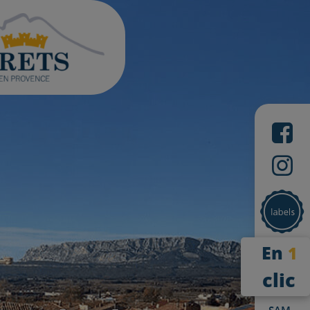
En
1
clic