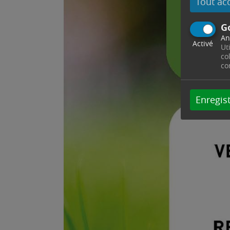
Tout ac
G
An
Activé
Ut
co
co
Enregist