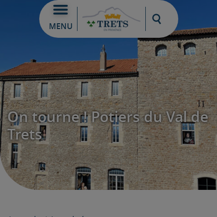
Moteur de re
MENU
On tourne ! Potiers du Val de
Trets