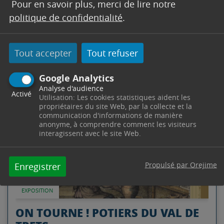
Pour en savoir plus, merci de lire notre
politique de confidentialité
.
AGENDA
Tout accepter
Tout refuser
Google Analytics
Lire l'article
30 Mai
Analyse d'audience
Activé
Utilisation: Les cookies statistiques aident les
24 Juin
propriétaires du site Web, par la collecte et la
communication d'informations de manière
anonyme, à comprendre comment les visiteurs
interagissent avec le site Web.
Propulsé par Orejime
Enregistrer
EXPOSITION
ON TOURNE ! POTIERS DU VAL DE