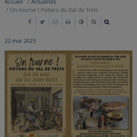
Accueil
Actualités
On tourne ! Potiers du Val de Trets
Partager sur Facebook
Partager sur Twitter
Envoyer par e-mail
Imprimer
Changer le contrast
Agrandir le tex
Réduire le
22 mai 2023