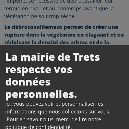
l’impérieuse nécessité de débroussailler leur
terrain en hiver et au printemps, avant que la
végétation ne soit trop sèche.
Le débroussaillement permet de créer une
rupture dans la végétation en élaguant et en
réduisant la densité des arbres et de la
broussaille, allégeant ainsi la masse
La mairie de Trets
combustible.
respecte vos
UNE OBLIGATION POUR
données
CERTAINS
personnelles.
PROPRIÉTAIRES
Ici, vous pouvez voir et personnaliser les
informations que nous collectons sur vous.
Les particuliers sont invités à réaliser les
Pour en savoir plus, merci de lire notre
obligations légales de débroussaillement s’ils
politique de confidentialité
.