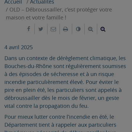
Accueil
Actualités
OLD – Débroussailler, c’est protéger votre
maison et votre famille !
Partager sur Facebook
Partager sur Twitter
Envoyer par e-mail
Imprimer
Changer le contrast
Agrandir le tex
Réduire le
4 avril 2025
Dans un contexte de dérèglement climatique, les
Bouches-du-Rhône sont régulièrement soumises
à des épisodes de sécheresse et à un risque
incendie particulièrement élevé. Pour éviter le
pire en plein été, les particuliers sont appelés à
débroussailler dès le mois de février, un geste
vital contre la propagation du feu.
Pour mieux lutter contre l’incendie en été, le
Département tient à rappeler aux particuliers