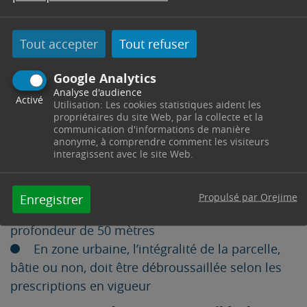
sont propriétaires d’habitations ou de terrains
situés à moins de 200 mètres des bois et forêts.
Tout accepter
Tout refuser
Le long des voies d’accès au terrain (route,
Google Analytics
sentier, chemin privatif), cette opération doit être
Analyse d'audience
Activé
Utilisation: Les cookies statistiques aident les
réalisée autour de l’habitation sur une
propriétaires du site Web, par la collecte et la
profondeur de 10 mètres de part et d’autre de la
communication d'informations de manière
anonyme, à comprendre comment les visiteurs
voie.
interagissent avec le site Web.
En zone naturelle, cette opération doit être
Propulsé par Orejime
Enregistrer
réalisée autour de votre habitation sur une
profondeur de 50 mètres
En zone urbaine, l’intégralité de la parcelle,
bâtie ou non, doit être débroussaillée selon les
prescriptions en vigueur