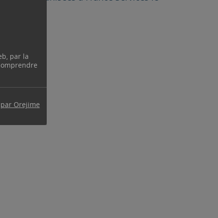
toire).
eb, par la
 comprendre
 par Orejime