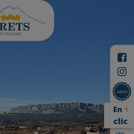
En
1
clic