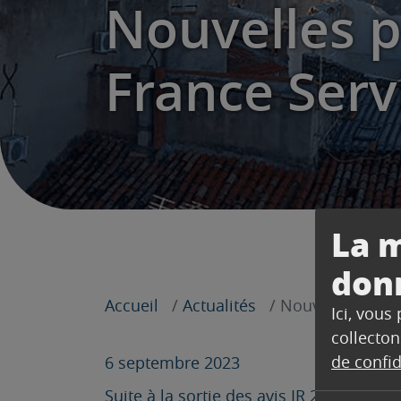
Nouvelles 
France Ser
La m
don
Accueil
Actualités
Nouvelles perm
Ici, vous
collecton
de confid
6 septembre 2023
Suite à la sortie des avis IR 2023, des