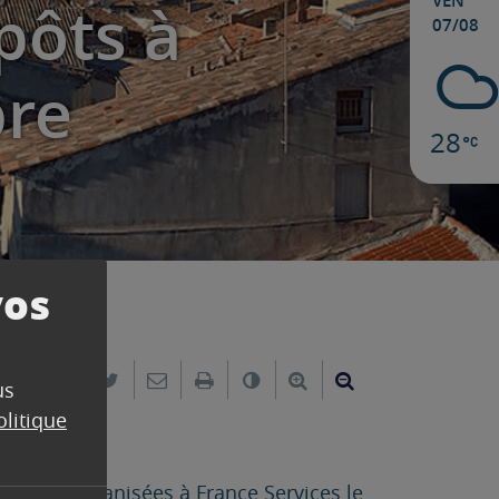
VEN
pôts à
07/08
bre
28
vos
Partager sur Facebook
Partager sur Twitter
Envoyer par e-mail
Imprimer
Changer le contraste
Agrandir le texte
Réduire le text
us
olitique
 seront organisées à France Services le