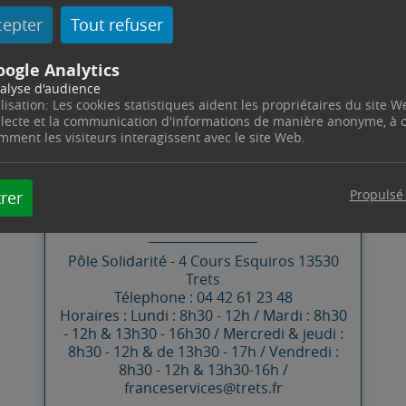
ement, de 13h30 à 16h30.
cepter
Tout refuser
u 04.42.61.23.48 afin de prendre rendez-vous (obliga
oogle Analytics
alyse d'audience
ilisation: Les cookies statistiques aident les propriétaires du site W
llecte et la communication d'informations de manière anonyme, à
mment les visiteurs interagissent avec le site Web.
CONTACT
Propulsé
rer
FRANCE SERVICES
Pôle Solidarité -
4 Cours Esquiros
13530
Trets
Télephone : 04 42 61 23 48
Horaires : Lundi : 8h30 - 12h / Mardi : 8h30
- 12h & 13h30 - 16h30 / Mercredi & jeudi :
8h30 - 12h & de 13h30 - 17h / Vendredi :
8h30 - 12h & 13h30-16h /
franceservices@trets.fr