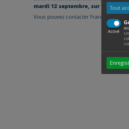
mardi 12 septembre, sur RDV uniqu
Tout ac
Vous pouvez contacter France Services a
G
An
Activé
Ut
co
co
Enregist