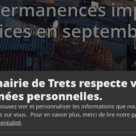
permanences im
vices en septem
airie de Trets respecte 
nées personnelles.
anences impôts à France Services en septembre
 pouvez voir et personnaliser les informations que no
s sur vous. Pour en savoir plus, merci de lire notre
p
entialité
.
 permanences avec des agents du SIP d’Aix-en-Provence