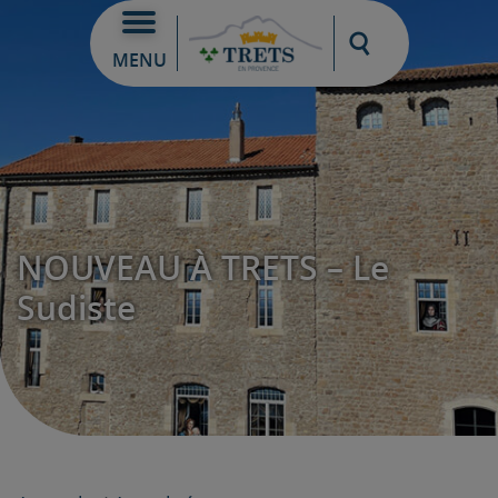
Moteur de re
MENU
NOUVEAU À TRETS – Le
Sudiste