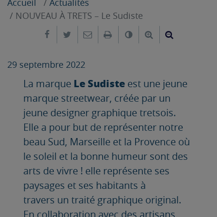
Accueil
Actualités
NOUVEAU À TRETS – Le Sudiste
Partager sur Facebook
Partager sur Twitter
Envoyer par e-mail
Imprimer
Changer le contrast
Agrandir le tex
Réduire le
29 septembre 2022
Le Sudiste
La marque
est une jeune
marque streetwear, créée par un
jeune designer graphique tretsois.
Elle a pour but de représenter notre
beau Sud, Marseille et la Provence où
le soleil et la bonne humeur sont des
arts de vivre ! elle représente ses
paysages et ses habitants à
travers un traité graphique original.
En collaboration avec des artisans