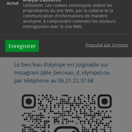
(@unephotopourlavie_elsa). Vous pourrez
Activé
Utilisation: Les cookies statistiques aident les
retrouver ces deux professionnelles de
propriétaires du site Web, par la collecte et la
communication d'informations de manière
santé dans un studio aménagé pour les
anonyme, à comprendre comment les visiteurs
shootings photo et l’accueil des familles
interagissent avec le site Web.
pour les bains et ateliers.
Propulsé par Orejime
Le studio est situé au 463 route de Saint-
Enregistrer
Maximin, 13530 TRETS.
Le berc’eau d’olympe est joignable sur
Instagram (@le_berceau_d_olympe) ou
par téléphone au 06.21.22.37.68.