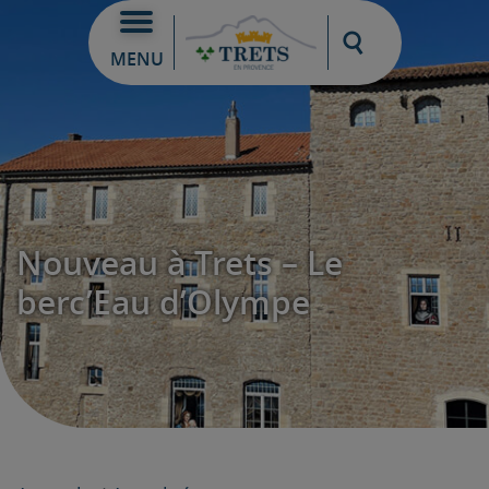
Moteur de re
MENU
Nouveau à Trets – Le
berc’Eau d’Olympe