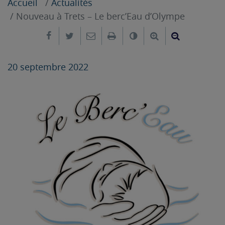
Accueil
Actualités
Nouveau à Trets – Le berc’Eau d’Olympe
Partager sur Facebook
Partager sur Twitter
Envoyer par e-mail
Imprimer
Changer le contrast
Agrandir le tex
Réduire le
20 septembre 2022