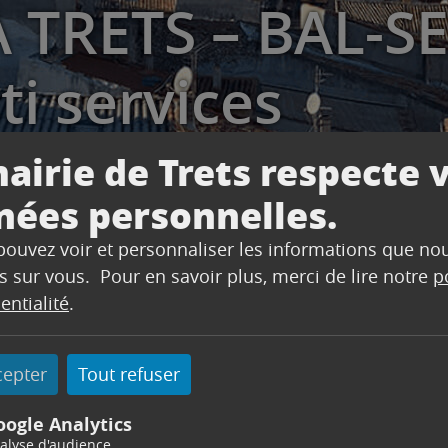
TRETS – BAL-SE
i services
airie de Trets respecte 
nées personnelles.
 pouvez voir et personnaliser les informations que no
s sur vous. Pour en savoir plus, merci de lire notre
p
entialité
.
S – BAL-SERVICES, camion multi services
cepter
Tout refuser
oogle Analytics
king de la Boucherie Stefanelli, Route de Saint-Maximi
alyse d'audience