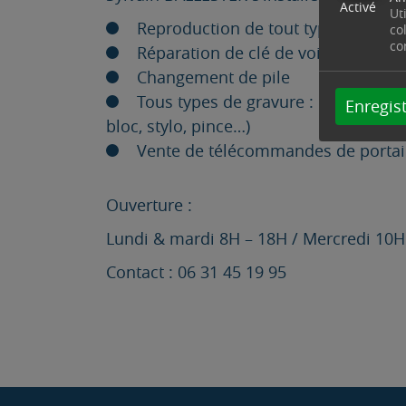
Activé
Ut
Reproduction de tout type de clé, q
co
co
Réparation de clé de voiture, coque
Changement de pile
Tous types de gravure : plaque de bo
Enregist
bloc, stylo, pince…)
Vente de télécommandes de portail
Ouverture :
Lundi & mardi 8H – 18H / Mercredi 10H 
Contact : 06 31 45 19 95