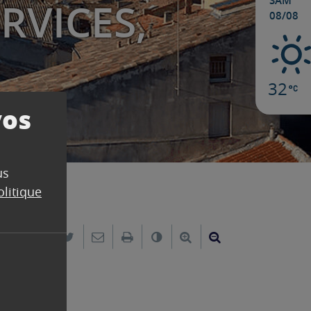
SAM
RVICES,
08/08
32
vos
us
olitique
Partager sur Facebook
Partager sur Twitter
Envoyer par e-mail
Imprimer
Changer le contraste
Agrandir le texte
Réduire le text
n.