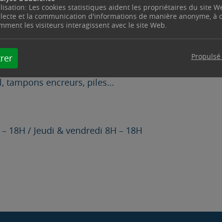
ilisation: Les cookies statistiques aident les propriétaires du site W
ue ce soit des clés de voiture et moto codées jusqu’a
llecte et la communication d'informations de manière anonyme, à
mment les visiteurs interagissent avec le site Web.
 et ouverture centralisée
îte aux lettres, plaque professionnelle, tampons de so
Propulsé
rer
, tampons encreurs, piles…
– 18H / Jeudi & vendredi 8H – 18H