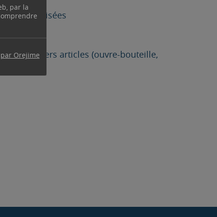
eb, par la
u clés sécurisées
 comprendre
ciété, divers articles (ouvre-bouteille,
 par Orejime