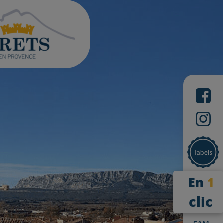
En
1
clic