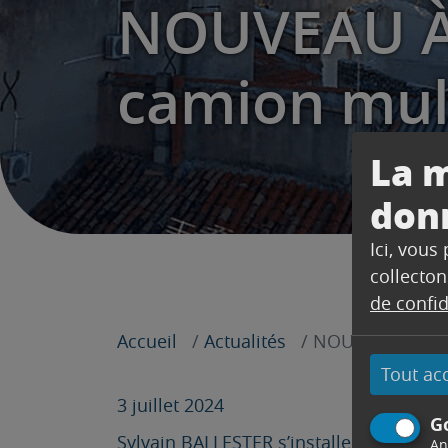
NOUVEAU À 
camion mult
La m
don
Ici, vous
collecton
de confid
Accueil
Actualités
NOUVEAU À TRET
Tout ac
3 juillet 2024
G
Sylvain BALLESTER s’installe sur le par
An