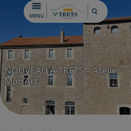
Moteur de re
MENU
NOUVEAU À TRETS – Atelier
Mob’Art