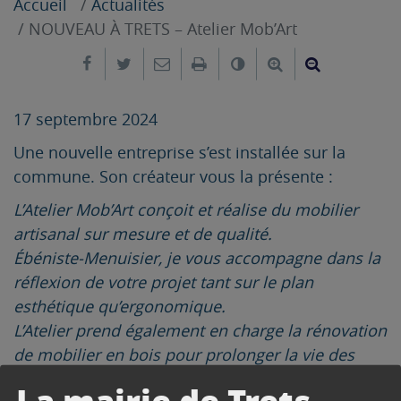
Accueil
Actualités
NOUVEAU À TRETS – Atelier Mob’Art
Partager sur Facebook
Partager sur Twitter
Envoyer par e-mail
Imprimer
Changer le contrast
Agrandir le tex
Réduire le
17 septembre 2024
Une nouvelle entreprise s’est installée sur la
commune. Son créateur vous la présente :
L’Atelier Mob’Art conçoit et réalise du mobilier
artisanal sur mesure et de qualité.
Ébéniste-Menuisier, je vous accompagne dans la
réflexion de votre projet tant sur le plan
esthétique qu’ergonomique.
L’Atelier prend également en charge la rénovation
de mobilier en bois pour prolonger la vie des
meubles d’antan auxquels nous sommes
La mairie de Trets