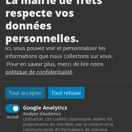
attachés.
respecte vos
Site web :
www.ateliermobart.fr
données
Contact :
324, route de Puyloubier
personnelles.
13530 Trets
(derrière la boutique Stax Energie)
Ici, vous pouvez voir et personnaliser les
informations que nous collectons sur vous.
06 87 08 59 12
Pour en savoir plus, merci de lire notre
contact@ateliermobart.fr
politique de confidentialité
.
Tout accepter
Tout refuser
Google Analytics
Analyse d'audience
Activé
Utilisation: Les cookies statistiques aident les
propriétaires du site Web, par la collecte et la
communication d'informations de manière