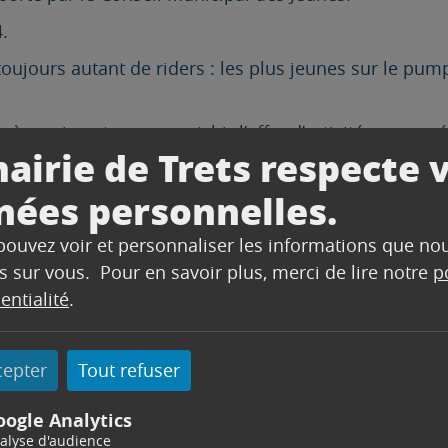
.
toujours autant de riders : les plus jeunes sur le pum
ès, qui sont venus enrichir l’offre d’activités propos
airie de Trets respecte 
nées personnelles.
 pouvez voir et personnaliser les informations que no
s sur vous. Pour en savoir plus, merci de lire notre
p
entialité
.
cepter
Tout refuser
oogle Analytics
alyse d'audience