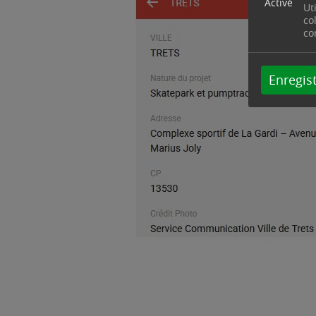
Activé
Ut
co
co
Enregist