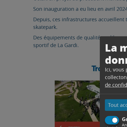
Son inauguration a eu lieu en avril 2024
Depuis, ces infrastructures accueillent 
skatepark.
Des équipements de qualité, en libre acc
La m
sportif de La Gardi.
don
Ici, vous
collecton
de confid
Tout ac
G
An