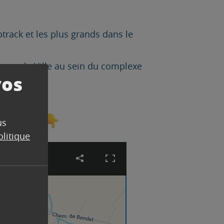
ptrack et les plus grands dans le
ée par la Ville au sein du complexe
vos
us
olitique