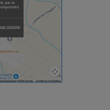
eb, par la
 comprendre
 par Orejime