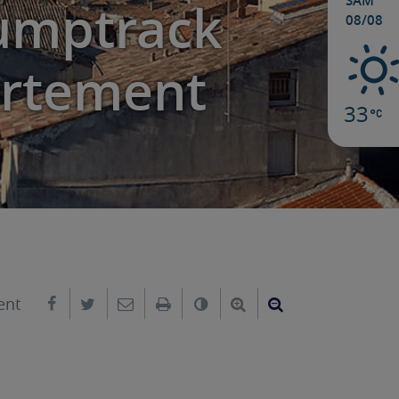
SAM
pumptrack
08/08
artement
33
Partager sur Facebook
Partager sur Twitter
Envoyer par e-mail
Imprimer
Changer le contraste
Agrandir le texte
Réduire le text
ent