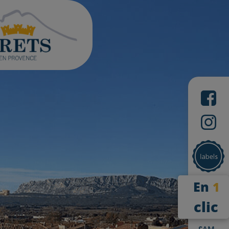
En
1
clic