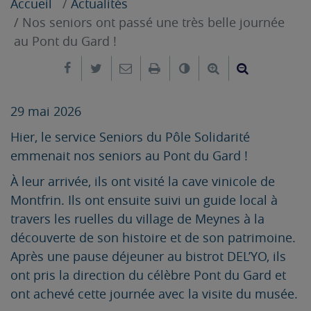
Accueil
Actualités
Nos seniors ont passé une très belle journée
au Pont du Gard !
Partager sur Facebook
Partager sur Twitter
Envoyer par e-mail
Imprimer
Changer le contrast
Agrandir le tex
Réduire le
29 mai 2026
Hier, le service Seniors du Pôle Solidarité
emmenait nos seniors au Pont du Gard !
À leur arrivée, ils ont visité la cave vinicole de
Montfrin. Ils ont ensuite suivi un guide local à
travers les ruelles du village de Meynes à la
découverte de son histoire et de son patrimoine.
Après une pause déjeuner au bistrot DEL’YO, ils
ont pris la direction du célèbre Pont du Gard et
ont achevé cette journée avec la visite du musée.