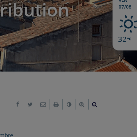
VEN
ribution
07/08
32
Partager sur Facebook
Partager sur Twitter
Envoyer par e-mail
Imprimer
Changer le contraste
Agrandir le texte
Réduire le text
embre.