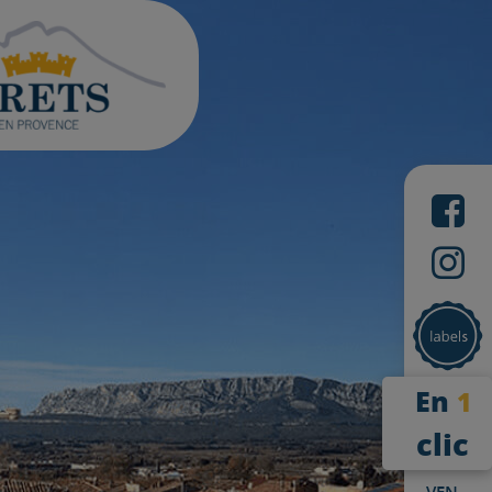
En
1
clic