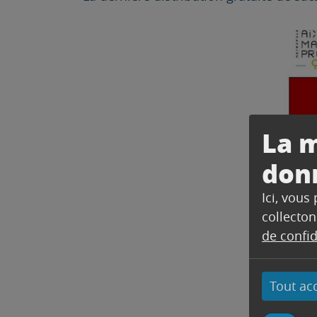
La m
don
Ici, vous
collecton
de confid
Tout ac