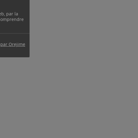
eb, par la
 comprendre
 par Orejime