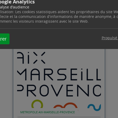
oogle Analytics
alyse d'audience
ilisation: Les cookies statistiques aident les propriétaires du site W
llecte et la communication d'informations de manière anonyme, à
mment les visiteurs interagissent avec le site Web.
ACTUALITÉS
Propulsé
rer
Lire l'article
METROPOLE AIX-MARSEILLE-PROVENCE