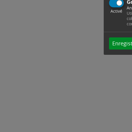
G
An
Activé
Ut
co
co
Enregist