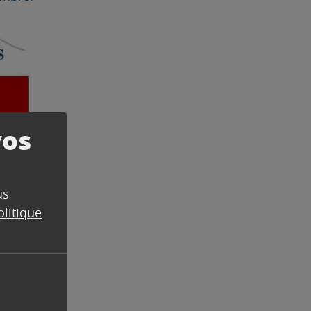
vos
us
olitique