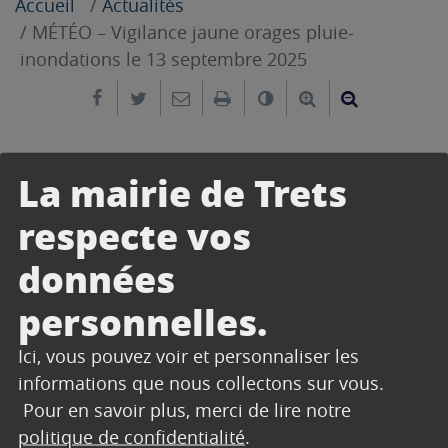
Accueil
Actualités
MÉTÉO – Vigilance jaune orages pluie-
inondations le 13 septembre 2025
Partager sur Facebook
Partager sur Twitter
Envoyer par e-mail
Imprimer
Changer le contrast
Agrandir le tex
Réduire le
12 septembre 2025
La mairie de Trets
Bouches-du-Rhône
Le département des
est
respecte vos
jaune
orages
placé en vigilance
pour les risques
et pluie inondation
à compter du samedi 13
données
septembre à 11h. La
partie Sud / Sud-Est du
département est la plus concernée. Des
personnelles.
phénomènes de ruissellement ne sont pas à
Ici, vous pouvez voir et personnaliser les
exclure, notamment en Ville.
informations que nous collectons sur vous.
Pour en savoir plus, merci de lire notre
Var
Le département du
est placé en vigilance
politique de confidentialité
.
orange
orages et pluie
pour les risques