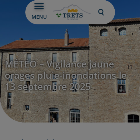
Moteur de re
MENU
MÉTÉO – Vigilance jaune
orages pluie-inondations le
13 septembre 2025