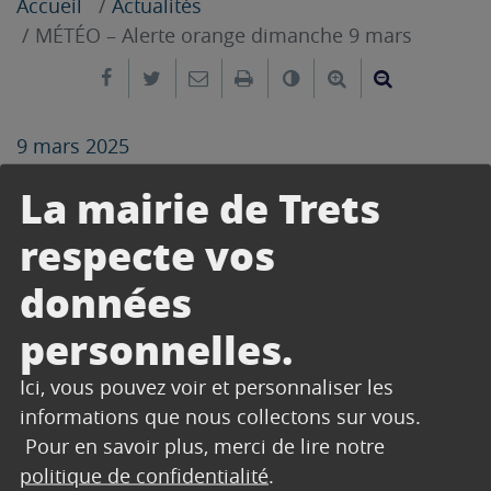
Accueil
Actualités
MÉTÉO – Alerte orange dimanche 9 mars
Partager sur Facebook
Partager sur Twitter
Envoyer par e-mail
Imprimer
Changer le contrast
Agrandir le tex
Réduire le
9 mars 2025
La Préfecture des Bouches-du-Rhône a placé le
La mairie de Trets
département en vigilance orange pour le
respecte vos
paramètre vent à compter du dimanche 9 mars
2025 à 10h00.
données
Par ailleurs, en complément du phénomène
personnelles.
venteux, vient s’ajouter un risque d’inondation
avec les pluies qui arrivent sur le département
Ici, vous pouvez voir et personnaliser les
sur les communes de l’Est du département, à
informations que nous collectons sur vous.
savoir :Puyloubier, Trets, St Zacharie,, Auriol,
Pour en savoir plus, merci de lire notre
Roquevaire, Gémenos, Cuges les Pins, Roquefort
politique de confidentialité
.