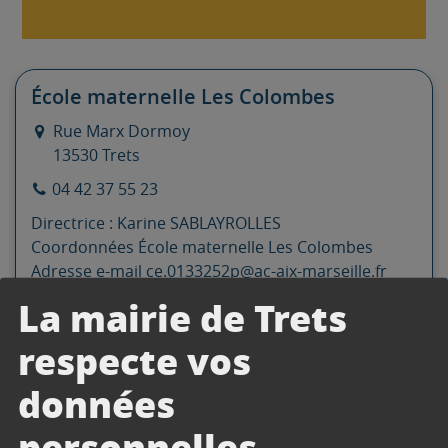
École maternelle Les Colombes
Rue Marx Dormoy
13530
Trets
04 42 37 55 23
Directrice : Karine SABLAYROLLES
Coordonnées École maternelle Les Colombes
Adresse e-mail
ce.0133252p@ac-aix-marseille.fr
La mairie de Trets
respecte vos
CONTACTER
données
personnelles.
Crèche La libellule