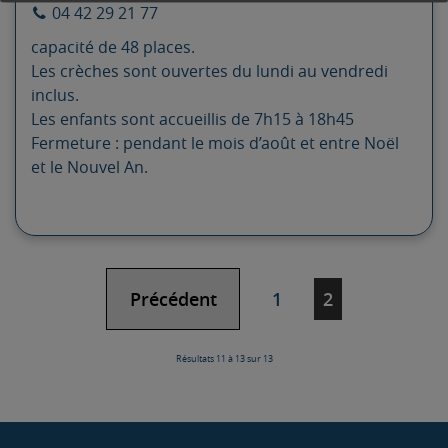
04 42 29 21 77
capacité de 48 places.
Les crèches sont ouvertes du lundi au vendredi
inclus.
Les enfants sont accueillis de 7h15 à 18h45
Fermeture : pendant le mois d’août et entre Noël
et le Nouvel An.
Navigation
Page
Page
Précédent
1
2
des
pages
Résultats 11 à 13 sur 13