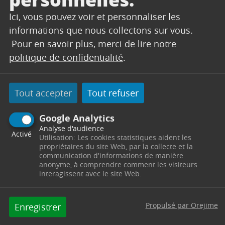
Ancien Chemin de Peynier
Ici, vous pouvez voir et personnaliser les
13530
Trets
informations que nous collectons sur vous.
Pour en savoir plus, merci de lire notre
04 42 50 57 17
politique de confidentialité
.
capacité de 50 places
Les crèches sont ouvertes du lundi au vendredi
inclus.
Tout accepter
Tout refuser
Les enfants sont accueillis de 7h15 à 18h45
Fermeture : pendant le mois d’août et entre Noël
Google Analytics
et le Nouvel A
Analyse d'audience
Activé
Utilisation: Les cookies statistiques aident les
propriétaires du site Web, par la collecte et la
communication d'informations de manière
anonyme, à comprendre comment les visiteurs
interagissent avec le site Web.
La crèche La Coccinelle
Avenue Frédéric Mistral
Propulsé par Orejime
Enregistrer
13530
Trets