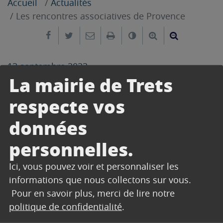
Accueil
Actualités
Les rencontres associatives de Provence
Partager sur Facebook
Partager sur Twitter
Envoyer par e-mail
Imprimer
Changer le contrast
Agrandir le tex
Réduire le
13 septembre 2023
La mairie de Trets
Partenaire privilégié du monde associatif sur le
territoire, le Département accompagne des
respecte vos
milliers d’associations chaque année dans de
données
nombreux domaines : sport, culture, jeunesse,
environnement, éducation, etc.
personnelles.
Le CD13 vous donne rendez-vous dès le 19
Ici, vous pouvez voir et personnaliser les
septembre, à l’occasion des « Rencontres
informations que nous collectons sur vous.
Associatives de Provence », pour vous aider dans
Pour en savoir plus, merci de lire notre
vos démarches et répondre à toutes vos
politique de confidentialité
.
interrogations sur le fonctionnement des