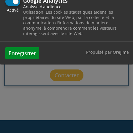
Google Analytics
Analyse d'audience
SERVICE CULTURE
Activé
Utilisation: Les cookies statistiques aident les
propriétaires du site Web, par la collecte et la
communication d'informations de manière
Office de Tourisme
Château des Remparts -
anonyme, à comprendre comment les visiteurs
Boulevard Etienne Boyer
13530
Trets
interagissent avec le site Web.
Télephone : 04 42 61 23 78
Horaires : Du 01/10 au 31/05 : du lundi au vendredi
de 8h30 à 12h00 & de 13h30 à 17h00 - Du 01/06 au
Propulsé par Orejime
Enregistrer
30/09 : du mardi au samedi de 8h30 à 12h00 & de
13h30 à 17h00 - culture@trets.fr
Contacter par mail
Contacter