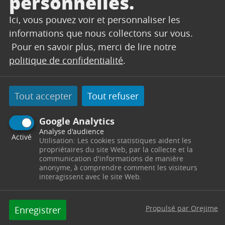
personnelles.
Ici, vous pouvez voir et personnaliser les
informations que nous collectons sur vous.
CONTACT
Pour en savoir plus, merci de lire notre
politique de confidentialité
.
MÉDIATRICE NUMÉRIQUE
Tout accepter
Tout refuser
Pôle Solidarité
4 Cours Esquiros
13530
Trets
Télephone : 04 42 61 23 47
Horaires : m.bouquin@trets.fr
Google Analytics
Analyse d'audience
Activé
Contacter par mail
Utilisation: Les cookies statistiques aident les
Contacter
propriétaires du site Web, par la collecte et la
communication d'informations de manière
anonyme, à comprendre comment les visiteurs
interagissent avec le site Web.
Propulsé par Orejime
Enregistrer