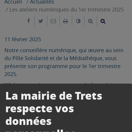
Accueil
Actualités
Les ateliers numériques du 1er trimestre 2025
Partager sur Facebook
Partager sur Twitter
Envoyer par e-mail
Imprimer
Changer le contrast
Agrandir le tex
Réduire le
11 février 2025
Notre conseillère numérique, qui œuvre au sein
du Pôle Solidarité et de la Médiathèque, vous
présente son programme pour le 1er trimestre
2025.
N’hésitez pas à vous inscrire via le formulaire ci-
La mairie de Trets
dessous.
respecte vos
données
Télécharger
Télécharger