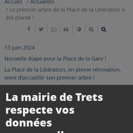
Accueil
Actualités
Le premier arbre de la Place de la Libération a
été planté !
Partager sur Facebook
Partager sur Twitter
Envoyer par e-mail
Imprimer
Changer le contrast
Agrandir le tex
Réduire le
13 juin 2024
Nouvelle étape pour la Place de la Gare !
La Place de la Libération, en pleine rénovation,
vient d’accueillir son premier arbre !
Un symbole fort de la transformation en cours.
La mairie de Trets
La
nouvelle place offrira un espace arboré avec
respecte vos
des ilots de fraicheur et d’ombre, accueillant pour
tous.
données
Encore un peu de patience avant de découvrir la