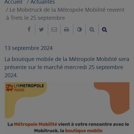
Accueil
Actualités
Le Mobitruck de la Métropole Mobilité revient
à Trets le 25 septembre
Partager sur Facebook
Partager sur Twitter
Envoyer par e-mail
Imprimer
Changer le contrast
Agrandir le tex
Réduire le
13 septembre 2024
La boutique mobile de la Métropole Mobilité sera
présente sur le marché mercredi 25 septembre
2024.