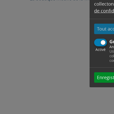
collecton
de confid
Tout ac
G
An
Activé
Ut
co
co
Enregist