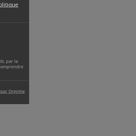
olitique
eb, par la
 comprendre
 par Orejime