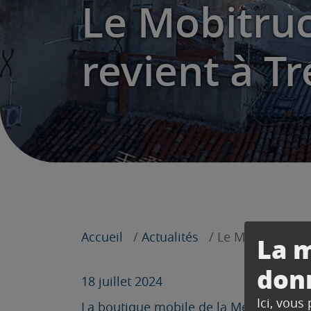
Le Mobitruc
revient à Tre
Accueil
Actualités
Le Mobitruck de 
La m
don
18 juillet 2024
Ici, vous
La boutique mobile de la Métropole Mob