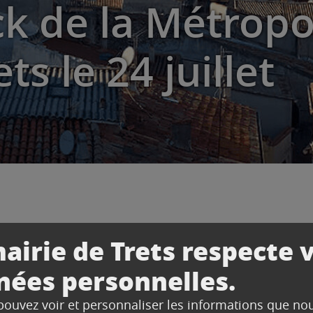
k de la Métropo
ts le 24 juillet
la Métropole Mobilité revient à Trets le 24 juillet
airie de Trets respecte 
nées personnelles.
 pouvez voir et personnaliser les informations que no
ilité sera présente sur le marché mercredi 24 juillet