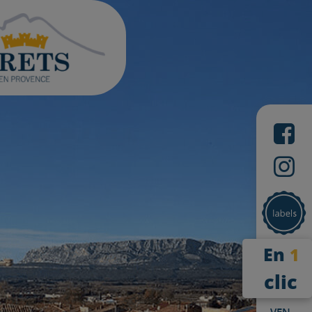
En
1
clic