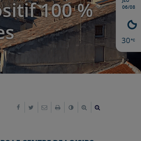
JEU
itif 100 %
06/08
es
30
Partager sur Facebook
Partager sur Twitter
Envoyer par e-mail
Imprimer
Changer le contraste
Agrandir le texte
Réduire le text