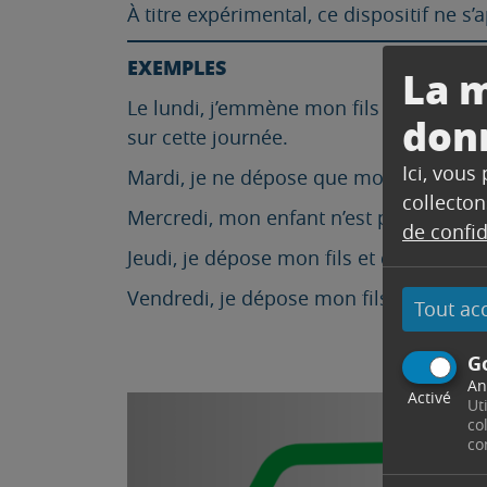
À titre expérimental, ce dispositif ne s’
EXEMPLES
La m
Le lundi, j’emmène mon fils et un camara
don
sur cette journée.
Ici, vous
Mardi, je ne dépose que mon enfant, je 
collecton
Mercredi, mon enfant n’est pas inscrit a
de confid
Jeudi, je dépose mon fils et deux camar
Vendredi, je dépose mon fils et trois au
Tout ac
G
An
Activé
Ut
co
co