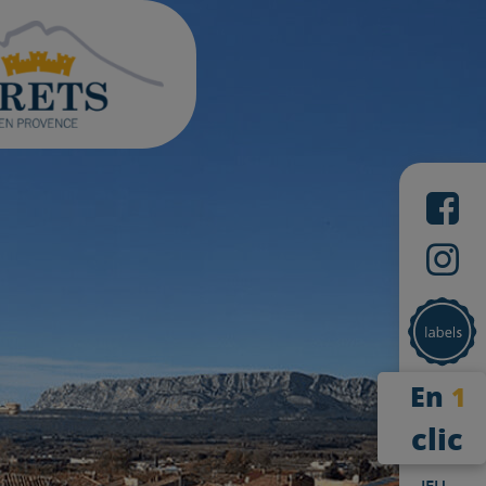
En
1
clic