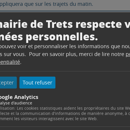
appliquera que sur les trajets du matin.
airie de Trets respecte 
de au centre de loisirs. Je le signale aux agents. Je 
nées personnelles.
 pouvez voir et personnaliser les informations que no
ne bénéficie pas d’une réduction sur cette journée.
s sur vous. Pour en savoir plus, merci de lire notre
p
u centre de loisirs, je ne bénéficie pas d’une réductio
entialité
.
ades au centre de loisirs. Je bénéficie d’une réduction
tres enfants au centre de loisirs. Je bénéficie de 3€ d
cepter
Tout refuser
oogle Analytics
alyse d'audience
ilisation: Les cookies statistiques aident les propriétaires du site W
llecte et la communication d'informations de manière anonyme, à
mment les visiteurs interagissent avec le site Web.