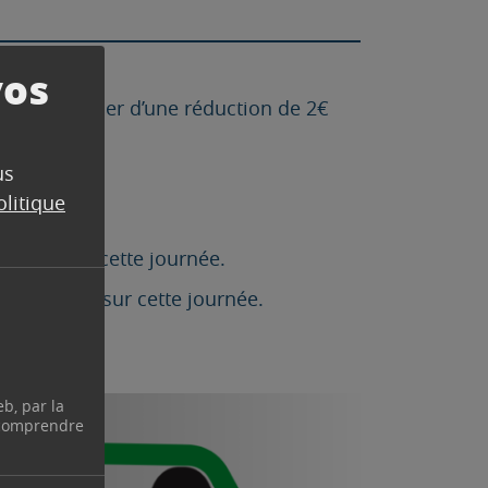
vos
vais bénéficier d’une réduction de 2€
us
olitique
n.
 de 3€ sur cette journée.
e réduction sur cette journée.
eb, par la
 comprendre