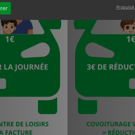
Propulsé
rer