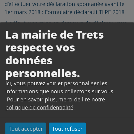
d’effectuer votre déclaration spontanée avant le
1er mars 2018 : Formulaire déclaratif TLPE 2018
A défaut, une mise en demeure de déclarer vous
La mairie de Trets
sera envoyée conformément à la procédure déjà
mise en place en 2017.
respecte vos
Délibération TLPE 29/06/2016
Délibération TLPE 12/04/2017
données
TOUTES LES RÉPONSES AUX
personnelles.
QUESTIONS QUE VOUS VOUS
POSEZ SUR LA TAXE LOCALE DE
Ici, vous pouvez voir et personnaliser les
PUBLICITÉ EXTÉRIEURE
informations que nous collectons sur vous.
Pour en savoir plus, merci de lire notre
politique de confidentialité
.
Les supports soumis à la taxe
Les exonérations
La tarification
Tout accepter
Tout refuser
Le recouvrement