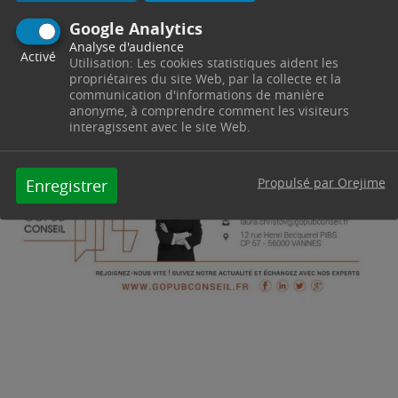
Google Analytics
Information TLPE
Analyse d'audience
Activé
Utilisation: Les cookies statistiques aident les
BUREAU D’ÉTUDES EN CHARGE DE
propriétaires du site Web, par la collecte et la
communication d'informations de manière
LA MISE EN ŒUVRE DE LA TLPE
anonyme, à comprendre comment les visiteurs
interagissent avec le site Web.
Propulsé par Orejime
Enregistrer