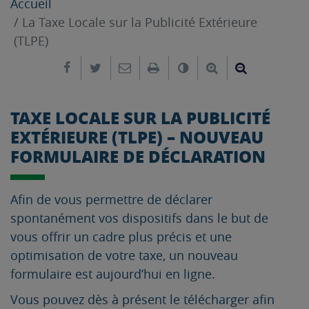
Accueil
La Taxe Locale sur la Publicité Extérieure
(TLPE)
Partager sur Facebook
Partager sur Twitter
Envoyer par e-mail
Imprimer
Changer le contrast
Agrandir le tex
Réduire le
TAXE LOCALE SUR LA PUBLICITÉ
EXTÉRIEURE (TLPE) – NOUVEAU
FORMULAIRE DE DÉCLARATION
Afin de vous permettre de déclarer
spontanément vos dispositifs dans le but de
vous offrir un cadre plus précis et une
optimisation de votre taxe, un nouveau
formulaire est aujourd’hui en ligne.
Vous pouvez dès à présent le télécharger afin