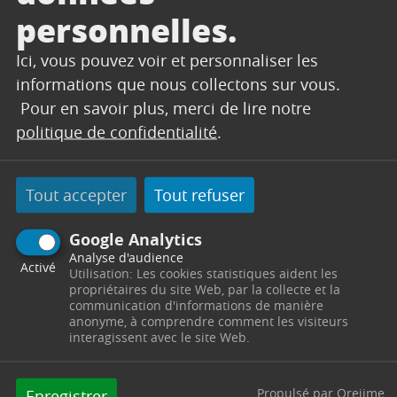
Ville, Place du 14 juillet, 13530 Trets, pendant les
personnelles.
jours ouvrables, aux heures d’ouverture du
Ici, vous pouvez voir et personnaliser les
service, soit le lundi, le mercredi et le jeudi de
informations que nous collectons sur vous.
8h00 à 12 h00 ; le mardi et le mercredi de 13h30
Pour en savoir plus, merci de lire notre
à 17h30 et le vendredi de 13h30 à 16h30.
politique de confidentialité
.
Vous pouvez télécharger l’avis, le rapport et les
conclusions du commissaire enquêteur au
format PDF en cliquant sur les liens suivants :
Tout accepter
Tout refuser
Conclusions-et-avis-Enquete-Publique-PLU-2017
Google Analytics
Rapport-Enquete-Publique-PLU-2017
Analyse d'audience
PRESCRIPTION
Activé
Utilisation: Les cookies statistiques aident les
propriétaires du site Web, par la collecte et la
communication d'informations de manière
anonyme, à comprendre comment les visiteurs
prescription-revision-PLU-6-avril-2013
interagissent avec le site Web.
CONFIRMATION DE
L’ENGAGEMENT DE LA COMMUNE
Propulsé par Orejime
Enregistrer