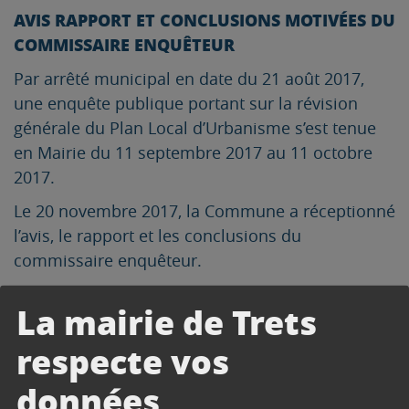
AVIS RAPPORT ET CONCLUSIONS MOTIVÉES DU
COMMISSAIRE ENQUÊTEUR
Par arrêté municipal en date du 21 août 2017,
une enquête publique portant sur la révision
générale du Plan Local d’Urbanisme s’est tenue
en Mairie du 11 septembre 2017 au 11 octobre
2017.
Le 20 novembre 2017, la Commune a réceptionné
l’avis, le rapport et les conclusions du
commissaire enquêteur.
Conformément aux articles R 123- 11 et R 123 -21
La mairie de Trets
du Code de l’Environnement, ces documents sont
mis à disposition du public pendant un an aux
respecte vos
lieux, jours et heures suivants :
données
Service Urbanisme, rez-de-chaussée de l’Hôtel de