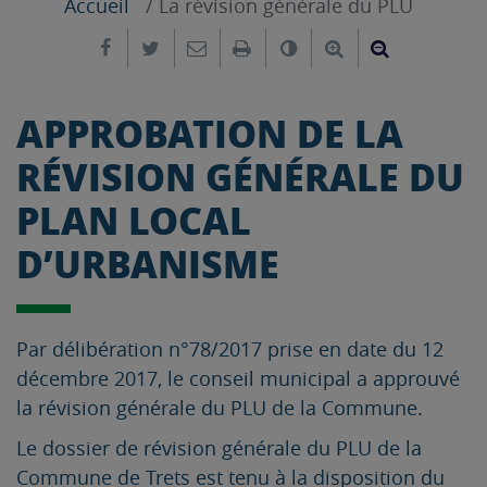
Accueil
La révision générale du PLU
Partager sur Facebook
Partager sur Twitter
Envoyer par e-mail
Imprimer
Changer le contrast
Agrandir le tex
Réduire le
APPROBATION DE LA
RÉVISION GÉNÉRALE DU
PLAN LOCAL
D’URBANISME
Par délibération n°78/2017 prise en date du 12
décembre 2017, le conseil municipal a approuvé
la révision générale du PLU de la Commune.
Le dossier de révision générale du PLU de la
Commune de Trets est tenu à la disposition du