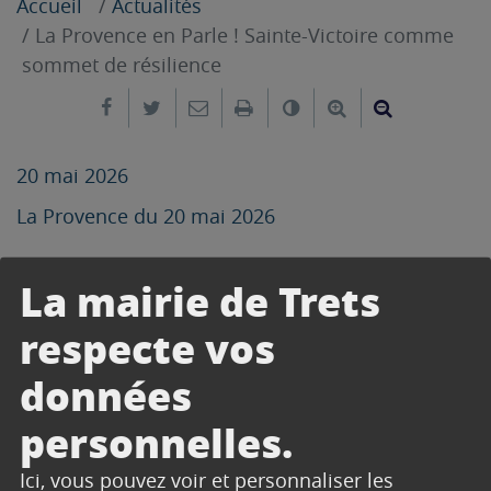
Accueil
Actualités
La Provence en Parle ! Sainte-Victoire comme
sommet de résilience
Partager sur Facebook
Partager sur Twitter
Envoyer par e-mail
Imprimer
Changer le contrast
Agrandir le tex
Réduire le
20 mai 2026
La Provence du 20 mai 2026
La mairie de Trets
respecte vos
données
personnelles.
Ici, vous pouvez voir et personnaliser les